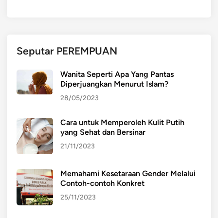
O
L
O
G
Seputar PEREMPUAN
I
D
Wanita Seperti Apa Yang Pantas
I
Diperjuangkan Menurut Islam?
B
28/05/2023
I
D
Cara untuk Memperoleh Kulit Putih
A
yang Sehat dan Bersinar
N
G
21/11/2023
P
E
Memahami Kesetaraan Gender Melalui
T
Contoh-contoh Konkret
E
25/11/2023
R
N