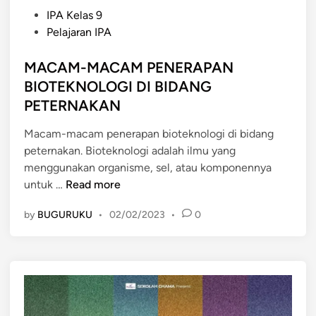
P
IPA Kelas 9
o
Pelajaran IPA
s
t
MACAM-MACAM PENERAPAN
e
BIOTEKNOLOGI DI BIDANG
d
PETERNAKAN
i
n
Macam-macam penerapan bioteknologi di bidang
peternakan. Bioteknologi adalah ilmu yang
menggunakan organisme, sel, atau komponennya
M
untuk …
Read more
A
by
BUGURUKU
•
02/02/2023
•
0
C
A
M
-
M
A