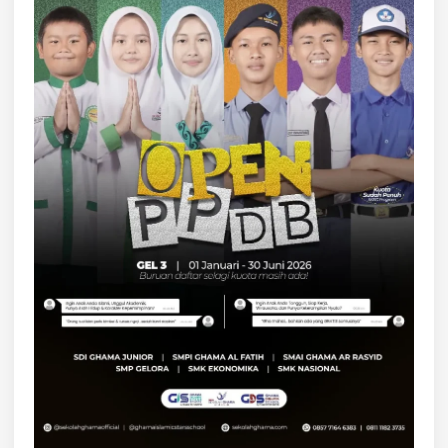
C
A
M
P
E
N
E
R
A
P
A
N
B
I
O
T
E
K
N