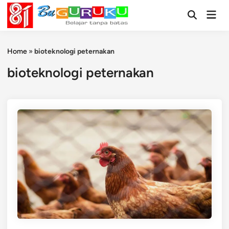
Skip
Mai
to
Open
Men
Search
content
Home
»
bioteknologi peternakan
bioteknologi peternakan