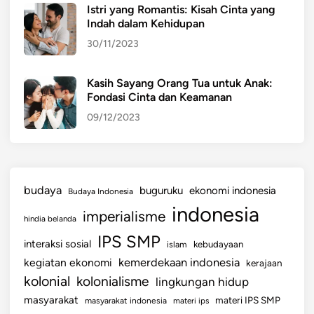
Istri yang Romantis: Kisah Cinta yang
A
Indah dalam Kehidupan
K
30/11/2023
A
N
Kasih Sayang Orang Tua untuk Anak:
Fondasi Cinta dan Keamanan
09/12/2023
budaya
buguruku
ekonomi indonesia
Budaya Indonesia
indonesia
imperialisme
hindia belanda
IPS SMP
interaksi sosial
islam
kebudayaan
kemerdekaan indonesia
kegiatan ekonomi
kerajaan
kolonial
kolonialisme
lingkungan hidup
masyarakat
materi IPS SMP
masyarakat indonesia
materi ips