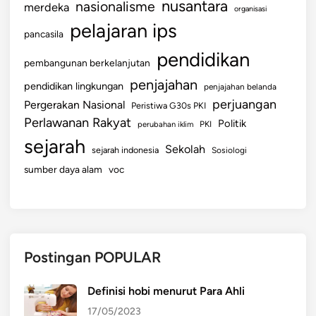
nusantara
nasionalisme
merdeka
organisasi
pelajaran ips
pancasila
pendidikan
pembangunan berkelanjutan
penjajahan
pendidikan lingkungan
penjajahan belanda
perjuangan
Pergerakan Nasional
Peristiwa G30s PKI
Perlawanan Rakyat
Politik
perubahan iklim
PKI
sejarah
Sekolah
sejarah indonesia
Sosiologi
sumber daya alam
voc
Postingan POPULAR
Definisi hobi menurut Para Ahli
17/05/2023