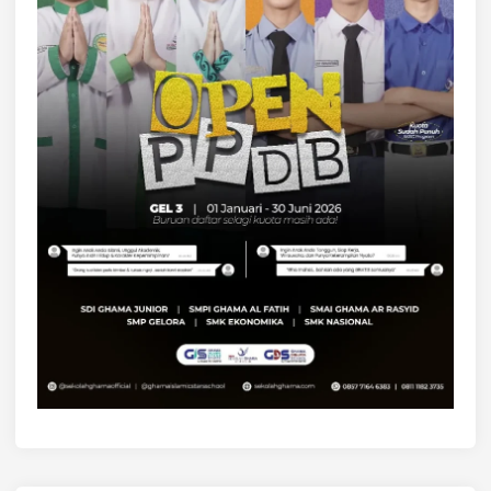
E
R
B
I
C
A
R
A
D
E
P
A
N
U
M
U
M