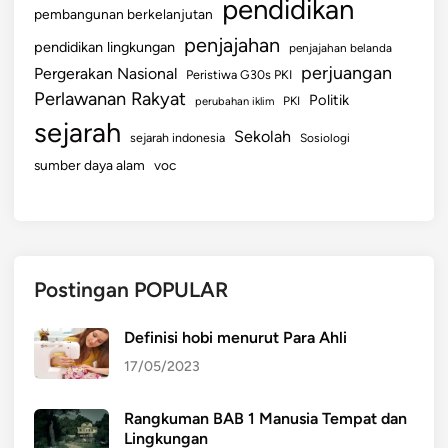
pendidikan
pembangunan berkelanjutan
penjajahan
pendidikan lingkungan
penjajahan belanda
perjuangan
Pergerakan Nasional
Peristiwa G30s PKI
Perlawanan Rakyat
Politik
perubahan iklim
PKI
sejarah
Sekolah
sejarah indonesia
Sosiologi
sumber daya alam
voc
Postingan POPULAR
Definisi hobi menurut Para Ahli
17/05/2023
Rangkuman BAB 1 Manusia Tempat dan
Lingkungan