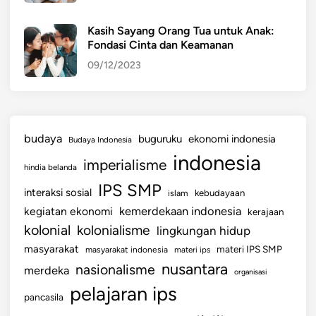
Kasih Sayang Orang Tua untuk Anak:
Fondasi Cinta dan Keamanan
09/12/2023
budaya
buguruku
ekonomi indonesia
Budaya Indonesia
indonesia
imperialisme
hindia belanda
IPS SMP
interaksi sosial
islam
kebudayaan
kemerdekaan indonesia
kegiatan ekonomi
kerajaan
kolonial
kolonialisme
lingkungan hidup
masyarakat
materi IPS SMP
masyarakat indonesia
materi ips
nusantara
nasionalisme
merdeka
organisasi
pelajaran ips
pancasila