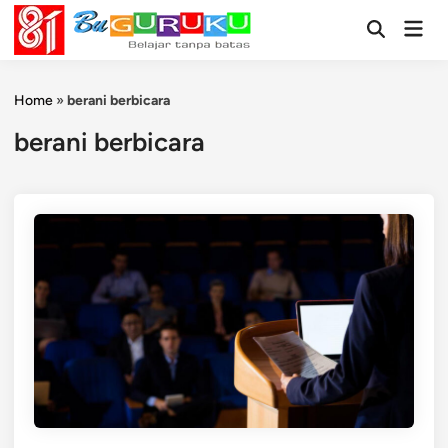
Skip
Mai
to
Open
Men
Search
content
Home
»
berani berbicara
berani berbicara