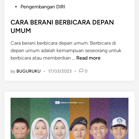
P
Pengembangan DIRI
o
s
CARA BERANI BERBICARA DEPAN
t
UMUM
e
Cara berani berbicara depan umum. Berbicara di
d
depan umum adalah kemampuan seseorang untuk
i
C
berbicara atau memberikan …
Read more
n
A
by
BUGURUKU
•
17/03/2023
•
0
R
A
B
E
R
A
N
I
B