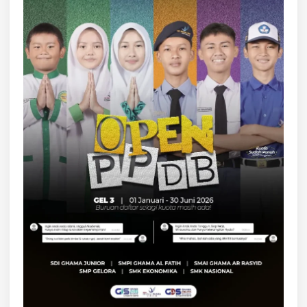
I
S
O
S
I
A
L
D
I
S
O
S
I
A
T
I
F
K
O