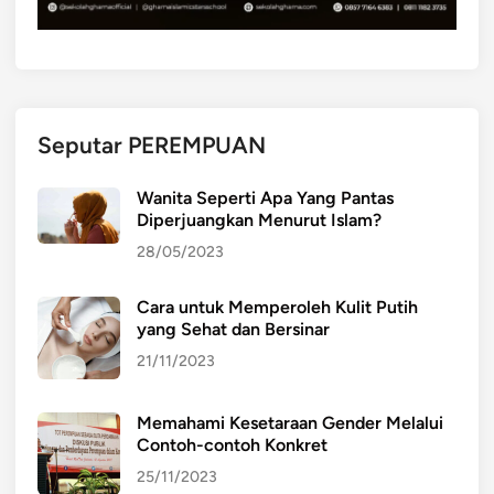
N
T
R
A
V
Seputar PEREMPUAN
E
N
Wanita Seperti Apa Yang Pantas
S
Diperjuangkan Menurut Islam?
I
28/05/2023
:
B
Cara untuk Memperoleh Kulit Putih
E
yang Sehat dan Bersinar
N
T
21/11/2023
U
R
Memahami Kesetaraan Gender Melalui
A
Contoh-contoh Konkret
N
25/11/2023
N