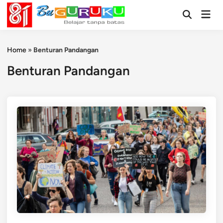
Skip
Mai
to
Open
Men
Search
content
Home
»
Benturan Pandangan
Benturan Pandangan