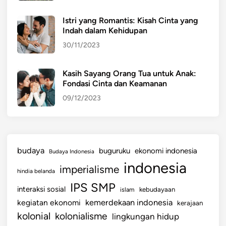
I
Istri yang Romantis: Kisah Cinta yang
L
Indah dalam Kehidupan
A
30/11/2023
I
D
A
Kasih Sayang Orang Tua untuk Anak:
Fondasi Cinta dan Keamanan
N
P
09/12/2023
A
N
D
A
budaya
buguruku
ekonomi indonesia
Budaya Indonesia
N
indonesia
imperialisme
G
hindia belanda
A
IPS SMP
interaksi sosial
islam
kebudayaan
N
kemerdekaan indonesia
kegiatan ekonomi
kerajaan
D
kolonial
kolonialisme
lingkungan hidup
A