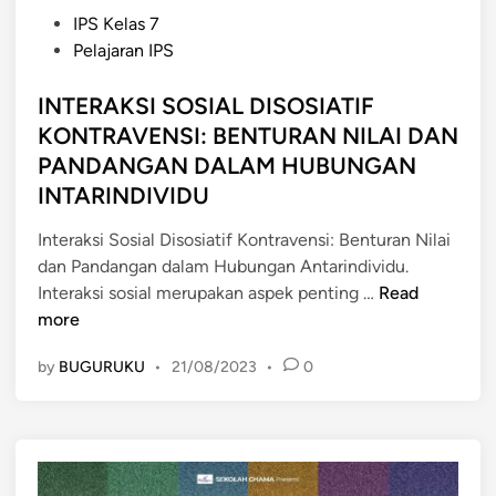
P
IPS Kelas 7
o
Pelajaran IPS
s
t
INTERAKSI SOSIAL DISOSIATIF
e
KONTRAVENSI: BENTURAN NILAI DAN
d
PANDANGAN DALAM HUBUNGAN
i
INTARINDIVIDU
n
Interaksi Sosial Disosiatif Kontravensi: Benturan Nilai
dan Pandangan dalam Hubungan Antarindividu.
I
Interaksi sosial merupakan aspek penting …
Read
N
more
T
by
BUGURUKU
•
21/08/2023
•
0
E
R
A
K
S