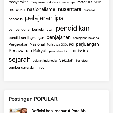
L
masyarakat
materi IPS SMP
masyarakat indonesia
materi ips
A
nusantara
nasionalisme
merdeka
organisasi
M
pelajaran ips
pancasila
H
U
pendidikan
pembangunan berkelanjutan
B
penjajahan
pendidikan lingkungan
U
penjajahan belanda
perjuangan
N
Pergerakan Nasional
Peristiwa G30s PKI
G
Perlawanan Rakyat
Politik
perubahan iklim
PKI
A
sejarah
Sekolah
sejarah indonesia
Sosiologi
N
sumber daya alam
voc
I
N
T
A
R
Postingan POPULAR
I
N
D
Definisi hobi menurut Para Ahli