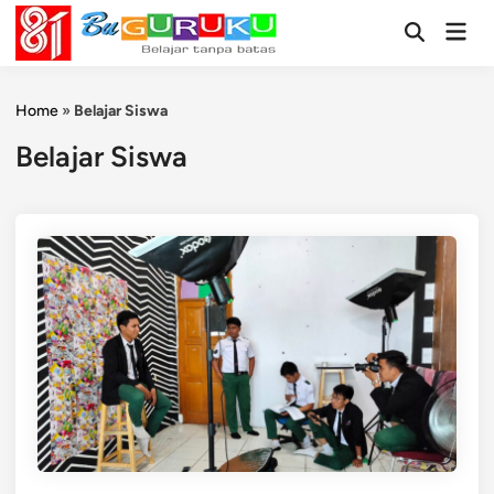
Skip
Mai
to
Open
Men
Search
content
Home
»
Belajar Siswa
Belajar Siswa