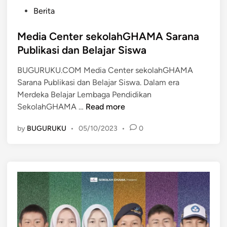
P
Berita
o
s
Media Center sekolahGHAMA Sarana
t
Publikasi dan Belajar Siswa
e
BUGURUKU.COM Media Center sekolahGHAMA
d
Sarana Publikasi dan Belajar Siswa. Dalam era
i
Merdeka Belajar Lembaga Pendidikan
n
M
SekolahGHAMA …
Read more
e
by
BUGURUKU
•
05/10/2023
•
0
d
i
a
C
e
n
t
e