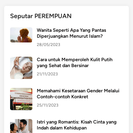
P
u
Seputar PEREMPUAN
b
l
Wanita Seperti Apa Yang Pantas
i
Diperjuangkan Menurut Islam?
k
28/05/2023
a
s
Cara untuk Memperoleh Kulit Putih
i
yang Sehat dan Bersinar
d
a
21/11/2023
n
B
Memahami Kesetaraan Gender Melalui
e
Contoh-contoh Konkret
l
25/11/2023
a
j
Istri yang Romantis: Kisah Cinta yang
a
Indah dalam Kehidupan
r