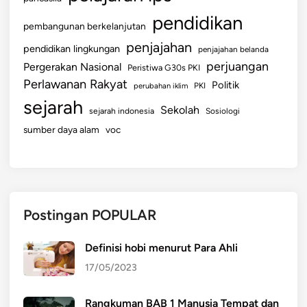
pendidikan
pembangunan berkelanjutan
penjajahan
pendidikan lingkungan
penjajahan belanda
perjuangan
Pergerakan Nasional
Peristiwa G30s PKI
Perlawanan Rakyat
Politik
perubahan iklim
PKI
sejarah
Sekolah
sejarah indonesia
Sosiologi
sumber daya alam
voc
Postingan POPULAR
Definisi hobi menurut Para Ahli
17/05/2023
Rangkuman BAB 1 Manusia Tempat dan