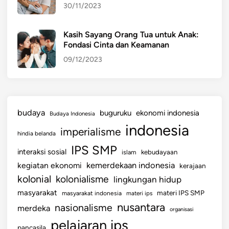
30/11/2023
S
i
s
Kasih Sayang Orang Tua untuk Anak:
Fondasi Cinta dan Keamanan
w
a
09/12/2023
budaya
buguruku
ekonomi indonesia
Budaya Indonesia
indonesia
imperialisme
hindia belanda
IPS SMP
interaksi sosial
islam
kebudayaan
kemerdekaan indonesia
kegiatan ekonomi
kerajaan
kolonial
kolonialisme
lingkungan hidup
masyarakat
materi IPS SMP
masyarakat indonesia
materi ips
nusantara
nasionalisme
merdeka
organisasi
pelajaran ips
pancasila