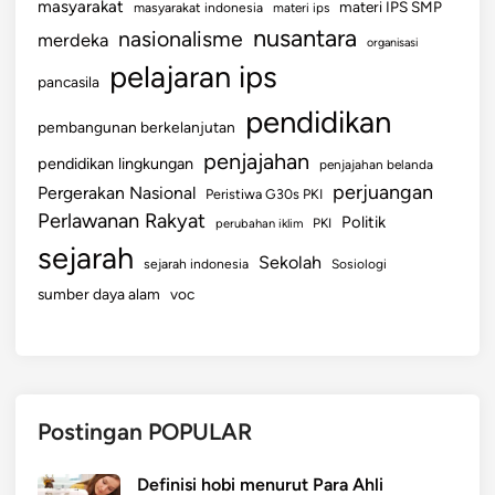
masyarakat
materi IPS SMP
masyarakat indonesia
materi ips
nusantara
nasionalisme
merdeka
organisasi
pelajaran ips
pancasila
pendidikan
pembangunan berkelanjutan
penjajahan
pendidikan lingkungan
penjajahan belanda
perjuangan
Pergerakan Nasional
Peristiwa G30s PKI
Perlawanan Rakyat
Politik
perubahan iklim
PKI
sejarah
Sekolah
sejarah indonesia
Sosiologi
sumber daya alam
voc
Postingan POPULAR
Definisi hobi menurut Para Ahli