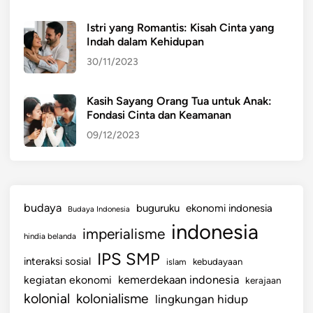
a
Istri yang Romantis: Kisah Cinta yang
t
Indah dalam Kehidupan
d
30/11/2023
a
n
I
Kasih Sayang Orang Tua untuk Anak:
Fondasi Cinta dan Keamanan
n
d
09/12/2023
a
h
budaya
buguruku
ekonomi indonesia
Budaya Indonesia
indonesia
imperialisme
hindia belanda
IPS SMP
interaksi sosial
islam
kebudayaan
kemerdekaan indonesia
kegiatan ekonomi
kerajaan
kolonial
kolonialisme
lingkungan hidup