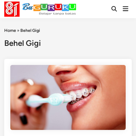
Skip
Mai
to
Open
Men
Search
content
Home
»
Behel Gigi
Behel Gigi