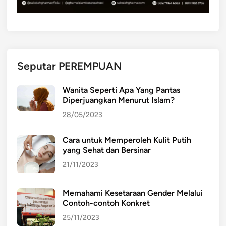
h
a
e
s
l
u
n
Seputar PEREMPUAN
t
u
Wanita Seperti Apa Yang Pantas
k
Diperjuangkan Menurut Islam?
G
28/05/2023
i
g
Cara untuk Memperoleh Kulit Putih
i
yang Sehat dan Bersinar
y
a
21/11/2023
n
g
Memahami Kesetaraan Gender Melalui
S
Contoh-contoh Konkret
e
25/11/2023
h