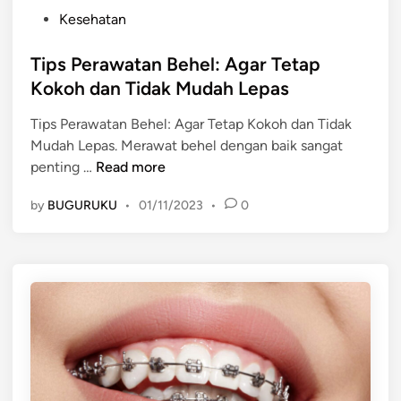
P
Kesehatan
o
s
Tips Perawatan Behel: Agar Tetap
t
Kokoh dan Tidak Mudah Lepas
e
Tips Perawatan Behel: Agar Tetap Kokoh dan Tidak
d
Mudah Lepas. Merawat behel dengan baik sangat
i
T
penting …
Read more
n
i
by
BUGURUKU
•
01/11/2023
•
0
p
s
P
e
r
a
w
a
t