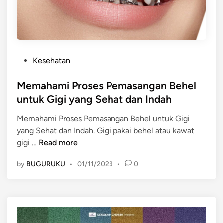
a
n
B
e
h
P
e
Kesehatan
o
l
s
Memahami Proses Pemasangan Behel
:
t
A
untuk Gigi yang Sehat dan Indah
e
g
Memahami Proses Pemasangan Behel untuk Gigi
d
a
yang Sehat dan Indah. Gigi pakai behel atau kawat
i
r
M
gigi …
Read more
n
T
e
e
by
BUGURUKU
•
01/11/2023
•
0
m
t
a
a
h
p
a
K
m
o