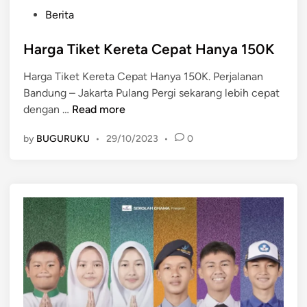
P
Berita
o
s
Harga Tiket Kereta Cepat Hanya 150K
t
Harga Tiket Kereta Cepat Hanya 150K. Perjalanan
e
Bandung – Jakarta Pulang Pergi sekarang lebih cepat
d
H
dengan …
Read more
i
a
n
by
BUGURUKU
•
29/10/2023
•
0
r
g
a
T
i
k
e
t
K
e
r