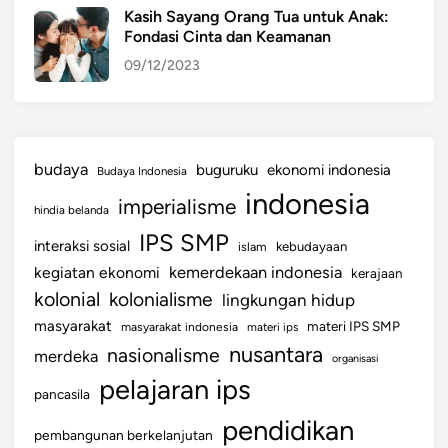
Kasih Sayang Orang Tua untuk Anak:
Fondasi Cinta dan Keamanan
09/12/2023
budaya
buguruku
ekonomi indonesia
Budaya Indonesia
indonesia
imperialisme
hindia belanda
IPS SMP
interaksi sosial
islam
kebudayaan
kemerdekaan indonesia
kegiatan ekonomi
kerajaan
kolonial
kolonialisme
lingkungan hidup
masyarakat
materi IPS SMP
masyarakat indonesia
materi ips
nusantara
nasionalisme
merdeka
organisasi
pelajaran ips
pancasila
pendidikan
pembangunan berkelanjutan