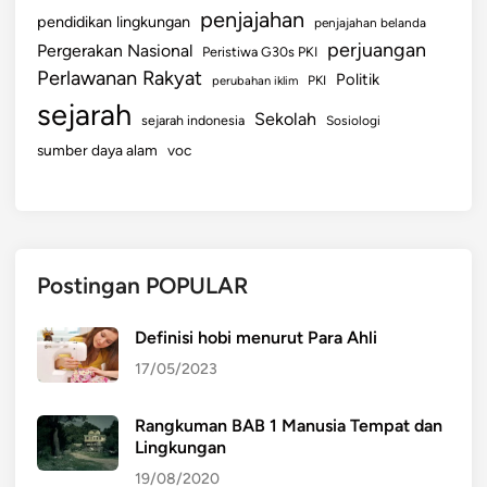
penjajahan
pendidikan lingkungan
penjajahan belanda
perjuangan
Pergerakan Nasional
Peristiwa G30s PKI
Perlawanan Rakyat
Politik
perubahan iklim
PKI
sejarah
Sekolah
sejarah indonesia
Sosiologi
sumber daya alam
voc
Postingan POPULAR
Definisi hobi menurut Para Ahli
17/05/2023
Rangkuman BAB 1 Manusia Tempat dan
Lingkungan
19/08/2020