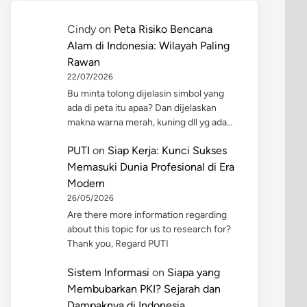
Cindy
on
Peta Risiko Bencana
Alam di Indonesia: Wilayah Paling
Rawan
22/07/2026
Bu minta tolong dijelasin simbol yang
ada di peta itu apaa? Dan dijelaskan
makna warna merah, kuning dll yg ada…
PUTI
on
Siap Kerja: Kunci Sukses
Memasuki Dunia Profesional di Era
Modern
26/05/2026
Are there more information regarding
about this topic for us to research for?
Thank you, Regard PUTI
Sistem Informasi
on
Siapa yang
Membubarkan PKI? Sejarah dan
Dampaknya di Indonesia