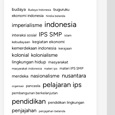
budaya
buguruku
Budaya Indonesia
ekonomi indonesia
hindia belanda
indonesia
imperialisme
IPS SMP
interaksi sosial
islam
kegiatan ekonomi
kebudayaan
kemerdekaan indonesia
kerajaan
kolonial
kolonialisme
lingkungan hidup
masyarakat
materi IPS SMP
masyarakat indonesia
materi ips
nusantara
nasionalisme
merdeka
pelajaran ips
pancasila
organisasi
pembangunan berkelanjutan
pendidikan
pendidikan lingkungan
penjajahan
penjajahan belanda