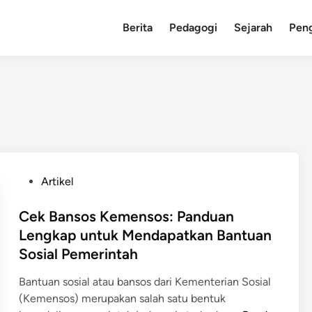
Berita
Pedagogi
Sejarah
Pen
P
Artikel
o
s
Cek Bansos Kemensos: Panduan
t
Lengkap untuk Mendapatkan Bantuan
e
Sosial Pemerintah
d
i
Bantuan sosial atau bansos dari Kementerian Sosial
n
(Kemensos) merupakan salah satu bentuk