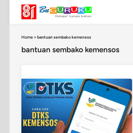
Skip
to
content
Home
»
bantuan sembako kemensos
bantuan sembako kemensos