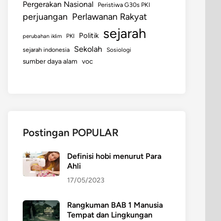
Pergerakan Nasional
Peristiwa G30s PKI
perjuangan
Perlawanan Rakyat
sejarah
Politik
perubahan iklim
PKI
Sekolah
sejarah indonesia
Sosiologi
sumber daya alam
voc
Postingan POPULAR
Definisi hobi menurut Para
Ahli
17/05/2023
Rangkuman BAB 1 Manusia
Tempat dan Lingkungan