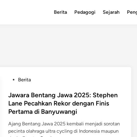
Berita
Pedagogi
Sejarah
Pen
P
Berita
o
s
Jawara Bentang Jawa 2025: Stephen
t
Lane Pecahkan Rekor dengan Finis
e
Pertama di Banyuwangi
d
i
Ajang Bentang Jawa 2025 kembali menjadi sorotan
n
pecinta olahraga ultra cycling di Indonesia maupun