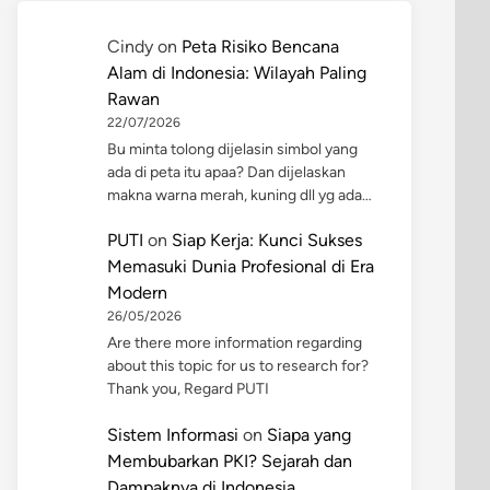
Cindy
on
Peta Risiko Bencana
Alam di Indonesia: Wilayah Paling
Rawan
22/07/2026
Bu minta tolong dijelasin simbol yang
ada di peta itu apaa? Dan dijelaskan
makna warna merah, kuning dll yg ada…
PUTI
on
Siap Kerja: Kunci Sukses
Memasuki Dunia Profesional di Era
Modern
26/05/2026
Are there more information regarding
about this topic for us to research for?
Thank you, Regard PUTI
Sistem Informasi
on
Siapa yang
Membubarkan PKI? Sejarah dan
Dampaknya di Indonesia