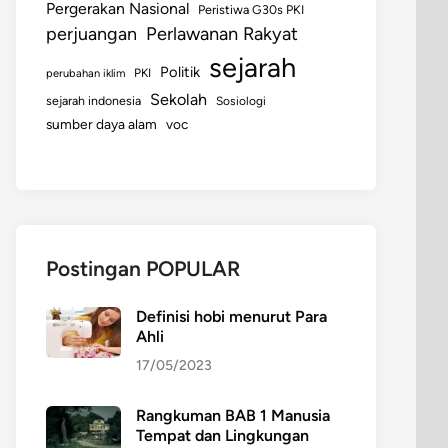
Pergerakan Nasional
Peristiwa G30s PKI
perjuangan
Perlawanan Rakyat
sejarah
Politik
perubahan iklim
PKI
Sekolah
sejarah indonesia
Sosiologi
sumber daya alam
voc
Postingan POPULAR
Definisi hobi menurut Para
Ahli
17/05/2023
Rangkuman BAB 1 Manusia
Tempat dan Lingkungan