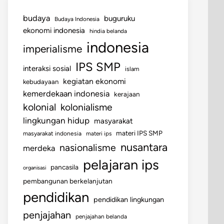
budaya
buguruku
Budaya Indonesia
ekonomi indonesia
hindia belanda
indonesia
imperialisme
IPS SMP
interaksi sosial
islam
kegiatan ekonomi
kebudayaan
kemerdekaan indonesia
kerajaan
kolonial
kolonialisme
lingkungan hidup
masyarakat
materi IPS SMP
masyarakat indonesia
materi ips
nusantara
nasionalisme
merdeka
pelajaran ips
pancasila
organisasi
pembangunan berkelanjutan
pendidikan
pendidikan lingkungan
penjajahan
penjajahan belanda