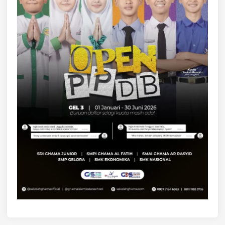
K
I
T
A
M
E
N
G
E
J
A
R
A
K
H
I
R
A
T