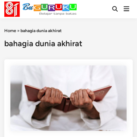
Skip
Mai
to
Open
Men
Search
content
Home
»
bahagia dunia akhirat
bahagia dunia akhirat