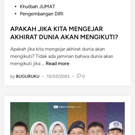
P
Khutbah JUMAT
o
Pengembangan DIRI
s
t
APAKAH JIKA KITA MENGEJAR
e
AKHIRAT DUNIA AKAN MENGIKUTI?
d
Apakah jika kita mengejar akhirat dunia akan
i
mengikuti? Tidak ada jaminan bahwa dunia akan
n
A
mengikuti jika …
Read more
P
by
BUGURUKU
•
15/03/2023
•
0
A
K
A
H
J
I
K
A