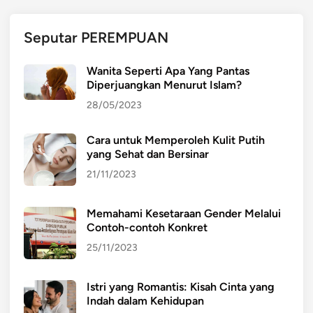
D
U
Seputar PEREMPUAN
N
I
Wanita Seperti Apa Yang Pantas
A
Diperjuangkan Menurut Islam?
A
28/05/2023
K
A
Cara untuk Memperoleh Kulit Putih
N
yang Sehat dan Bersinar
M
E
21/11/2023
N
G
Memahami Kesetaraan Gender Melalui
I
Contoh-contoh Konkret
K
25/11/2023
U
T
Istri yang Romantis: Kisah Cinta yang
I
Indah dalam Kehidupan
?