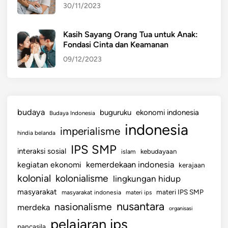
30/11/2023
Kasih Sayang Orang Tua untuk Anak:
Fondasi Cinta dan Keamanan
09/12/2023
budaya
buguruku
ekonomi indonesia
Budaya Indonesia
indonesia
imperialisme
hindia belanda
IPS SMP
interaksi sosial
islam
kebudayaan
kemerdekaan indonesia
kegiatan ekonomi
kerajaan
kolonial
kolonialisme
lingkungan hidup
masyarakat
materi IPS SMP
masyarakat indonesia
materi ips
nusantara
nasionalisme
merdeka
organisasi
pelajaran ips
pancasila