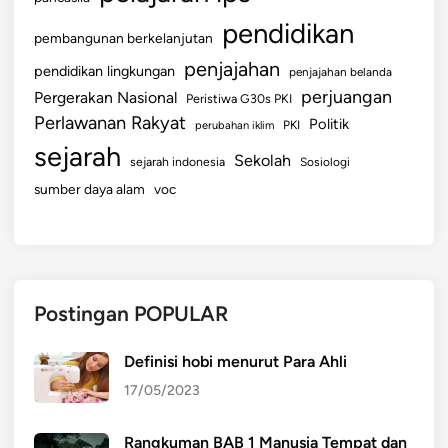
pendidikan
pembangunan berkelanjutan
penjajahan
pendidikan lingkungan
penjajahan belanda
perjuangan
Pergerakan Nasional
Peristiwa G30s PKI
Perlawanan Rakyat
Politik
perubahan iklim
PKI
sejarah
Sekolah
sejarah indonesia
Sosiologi
sumber daya alam
voc
Postingan POPULAR
Definisi hobi menurut Para Ahli
17/05/2023
Rangkuman BAB 1 Manusia Tempat dan