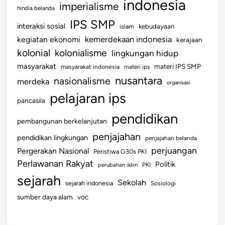
indonesia
imperialisme
g
hindia belanda
a
IPS SMP
interaksi sosial
islam
kebudayaan
n
kemerdekaan indonesia
kegiatan ekonomi
kerajaan
Z
kolonial
kolonialisme
lingkungan hidup
a
m
masyarakat
materi IPS SMP
masyarakat indonesia
materi ips
a
nusantara
nasionalisme
merdeka
organisasi
n
pelajaran ips
pancasila
pendidikan
pembangunan berkelanjutan
penjajahan
pendidikan lingkungan
penjajahan belanda
perjuangan
Pergerakan Nasional
Peristiwa G30s PKI
Perlawanan Rakyat
Politik
perubahan iklim
PKI
sejarah
Sekolah
sejarah indonesia
Sosiologi
sumber daya alam
voc