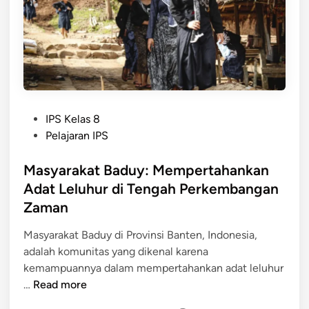
B
a
d
u
y
D
a
P
l
IPS Kelas 8
o
a
Pelajaran IPS
s
m
t
Masyarakat Baduy: Mempertahankan
d
e
a
Adat Leluhur di Tengah Perkembangan
d
n
Zaman
i
B
n
a
Masyarakat Baduy di Provinsi Banten, Indonesia,
d
adalah komunitas yang dikenal karena
u
kemampuannya dalam mempertahankan adat leluhur
M
y
…
Read more
a
L