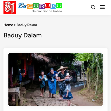
Skip
Mai
to
Open
Men
Search
content
Home
»
Baduy Dalam
Baduy Dalam