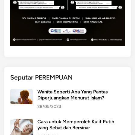
r
M
t
a
a
s
h
y
a
a
n
r
k
a
a
k
n
a
A
t
Seputar PEREMPUAN
d
B
a
a
Wanita Seperti Apa Yang Pantas
t
d
Diperjuangkan Menurut Islam?
L
u
28/05/2023
e
y
l
Cara untuk Memperoleh Kulit Putih
u
yang Sehat dan Bersinar
h