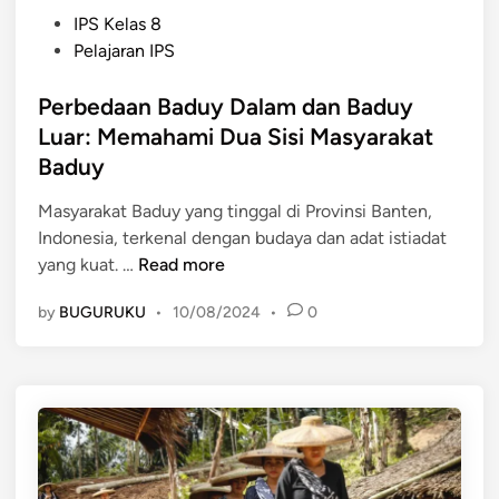
P
IPS Kelas 8
o
Pelajaran IPS
s
t
Perbedaan Baduy Dalam dan Baduy
e
Luar: Memahami Dua Sisi Masyarakat
d
Baduy
i
n
Masyarakat Baduy yang tinggal di Provinsi Banten,
Indonesia, terkenal dengan budaya dan adat istiadat
P
yang kuat. …
Read more
e
by
BUGURUKU
•
10/08/2024
•
0
r
b
e
d
a
a
n