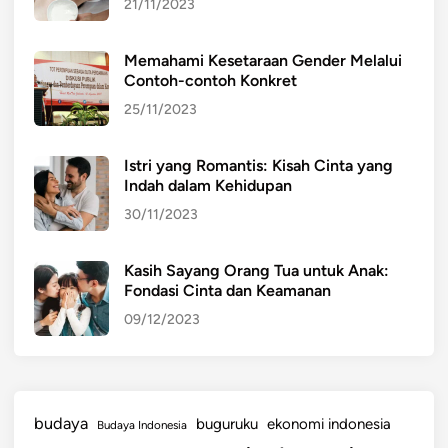
u
21/11/2023
r
d
Memahami Kesetaraan Gender Melalui
i
Contoh-contoh Konkret
T
25/11/2023
e
n
Istri yang Romantis: Kisah Cinta yang
g
Indah dalam Kehidupan
a
30/11/2023
h
P
e
Kasih Sayang Orang Tua untuk Anak:
Fondasi Cinta dan Keamanan
r
k
09/12/2023
e
m
b
a
budaya
buguruku
ekonomi indonesia
Budaya Indonesia
n