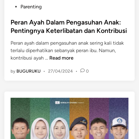
P
Parenting
o
s
Peran Ayah Dalam Pengasuhan Anak:
t
Pentingnya Keterlibatan dan Kontribusi
e
Peran ayah dalam pengasuhan anak sering kali tidak
d
terlalu diperhatikan sebanyak peran ibu. Namun,
i
P
kontribusi ayah …
Read more
n
e
by
BUGURUKU
•
27/04/2024
•
0
r
a
n
A
y
a
h
D
a