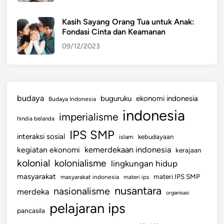
a
n
Kasih Sayang Orang Tua untuk Anak:
Fondasi Cinta dan Keamanan
d
a
09/12/2023
n
K
o
n
budaya
buguruku
ekonomi indonesia
Budaya Indonesia
t
indonesia
imperialisme
r
hindia belanda
i
IPS SMP
interaksi sosial
islam
kebudayaan
b
kemerdekaan indonesia
kegiatan ekonomi
kerajaan
u
kolonial
kolonialisme
lingkungan hidup
s
i
masyarakat
materi IPS SMP
masyarakat indonesia
materi ips
nusantara
nasionalisme
merdeka
organisasi
pelajaran ips
pancasila