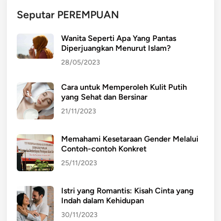
e
Seputar PEREMPUAN
n
t
Wanita Seperti Apa Yang Pantas
i
Diperjuangkan Menurut Islam?
n
28/05/2023
g
n
Cara untuk Memperoleh Kulit Putih
y
yang Sehat dan Bersinar
a
K
21/11/2023
e
t
Memahami Kesetaraan Gender Melalui
e
Contoh-contoh Konkret
r
25/11/2023
l
i
Istri yang Romantis: Kisah Cinta yang
b
Indah dalam Kehidupan
a
30/11/2023
t