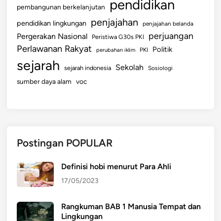
pendidikan
pembangunan berkelanjutan
penjajahan
pendidikan lingkungan
penjajahan belanda
perjuangan
Pergerakan Nasional
Peristiwa G30s PKI
Perlawanan Rakyat
Politik
perubahan iklim
PKI
sejarah
Sekolah
sejarah indonesia
Sosiologi
sumber daya alam
voc
Postingan POPULAR
Definisi hobi menurut Para Ahli
17/05/2023
Rangkuman BAB 1 Manusia Tempat dan
Lingkungan