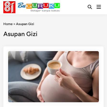
Skip
Mai
to
Open
Men
Search
content
Home
»
Asupan Gizi
Asupan Gizi