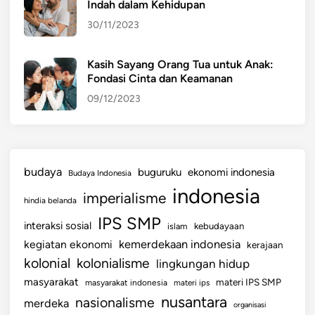
Indah dalam Kehidupan
30/11/2023
Kasih Sayang Orang Tua untuk Anak:
Fondasi Cinta dan Keamanan
09/12/2023
budaya
buguruku
ekonomi indonesia
Budaya Indonesia
indonesia
imperialisme
hindia belanda
IPS SMP
interaksi sosial
islam
kebudayaan
kemerdekaan indonesia
kegiatan ekonomi
kerajaan
kolonial
kolonialisme
lingkungan hidup
masyarakat
materi IPS SMP
masyarakat indonesia
materi ips
nusantara
nasionalisme
merdeka
organisasi