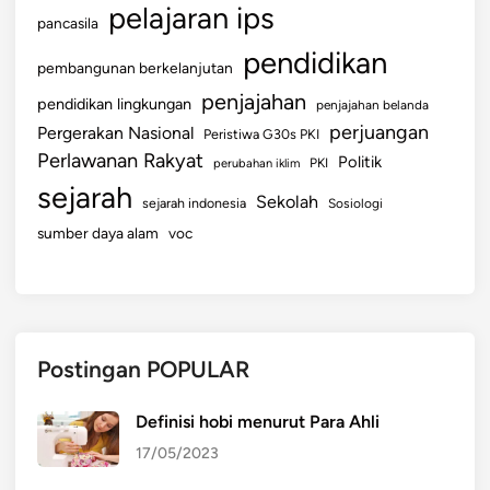
pelajaran ips
pancasila
pendidikan
pembangunan berkelanjutan
penjajahan
pendidikan lingkungan
penjajahan belanda
perjuangan
Pergerakan Nasional
Peristiwa G30s PKI
Perlawanan Rakyat
Politik
perubahan iklim
PKI
sejarah
Sekolah
sejarah indonesia
Sosiologi
sumber daya alam
voc
Postingan POPULAR
Definisi hobi menurut Para Ahli
17/05/2023