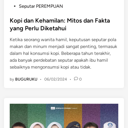
P
Seputar PEREMPUAN
o
s
Kopi dan Kehamilan: Mitos dan Fakta
t
yang Perlu Diketahui
e
Ketika seorang wanita hamil, keputusan seputar pola
d
makan dan minum menjadi sangat penting, termasuk
i
dalam hal konsumsi kopi. Beberapa tahun terakhir,
n
ada banyak perdebatan seputar apakah ibu hamil
sebaiknya mengonsumsi kopi atau tidak.
by
BUGURUKU
•
06/02/2024
•
0