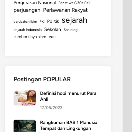
Pergerakan Nasional
Peristiwa G30s PKI
perjuangan
Perlawanan Rakyat
sejarah
Politik
perubahan iklim
PKI
Sekolah
sejarah indonesia
Sosiologi
sumber daya alam
voc
Postingan POPULAR
Definisi hobi menurut Para
Ahli
17/05/2023
Rangkuman BAB 1 Manusia
Tempat dan Lingkungan