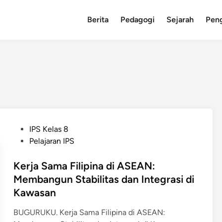
Berita
Pedagogi
Sejarah
Pen
P
IPS Kelas 8
o
Pelajaran IPS
s
t
Kerja Sama Filipina di ASEAN:
e
Membangun Stabilitas dan Integrasi di
d
Kawasan
i
n
BUGURUKU. Kerja Sama Filipina di ASEAN: