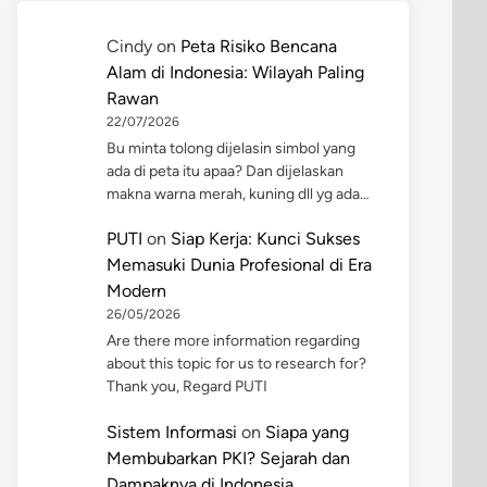
Cindy
on
Peta Risiko Bencana
Alam di Indonesia: Wilayah Paling
Rawan
22/07/2026
Bu minta tolong dijelasin simbol yang
ada di peta itu apaa? Dan dijelaskan
makna warna merah, kuning dll yg ada…
PUTI
on
Siap Kerja: Kunci Sukses
Memasuki Dunia Profesional di Era
Modern
26/05/2026
Are there more information regarding
about this topic for us to research for?
Thank you, Regard PUTI
Sistem Informasi
on
Siapa yang
Membubarkan PKI? Sejarah dan
Dampaknya di Indonesia