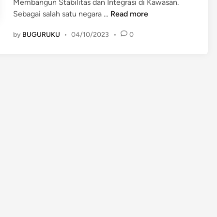
Membangun Stabilitas dan Integrasi di Kawasan.
K
Sebagai salah satu negara …
Read more
e
by
BUGURUKU
•
04/10/2023
•
0
r
j
a
S
a
m
a
F
i
l
i
p
i
n
a
d