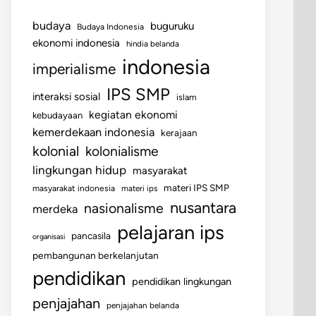
budaya
buguruku
Budaya Indonesia
ekonomi indonesia
hindia belanda
indonesia
imperialisme
IPS SMP
interaksi sosial
islam
kegiatan ekonomi
kebudayaan
kemerdekaan indonesia
kerajaan
kolonial
kolonialisme
lingkungan hidup
masyarakat
materi IPS SMP
masyarakat indonesia
materi ips
nusantara
nasionalisme
merdeka
pelajaran ips
pancasila
organisasi
pembangunan berkelanjutan
pendidikan
pendidikan lingkungan
penjajahan
penjajahan belanda