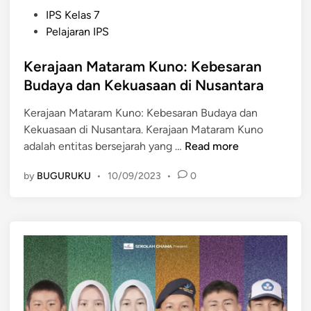
P
IPS Kelas 7
o
Pelajaran IPS
s
t
Kerajaan Mataram Kuno: Kebesaran
e
Budaya dan Kekuasaan di Nusantara
d
Kerajaan Mataram Kuno: Kebesaran Budaya dan
i
Kekuasaan di Nusantara. Kerajaan Mataram Kuno
n
K
adalah entitas bersejarah yang …
Read more
e
by
BUGURUKU
•
10/09/2023
•
0
r
a
j
a
a
n
M
a