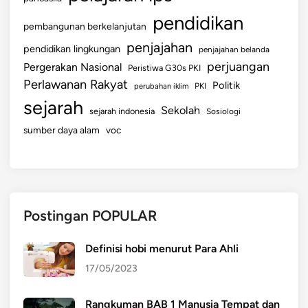
pendidikan
pembangunan berkelanjutan
penjajahan
pendidikan lingkungan
penjajahan belanda
perjuangan
Pergerakan Nasional
Peristiwa G30s PKI
Perlawanan Rakyat
Politik
perubahan iklim
PKI
sejarah
Sekolah
sejarah indonesia
Sosiologi
sumber daya alam
voc
Postingan POPULAR
Definisi hobi menurut Para Ahli
17/05/2023
Rangkuman BAB 1 Manusia Tempat dan