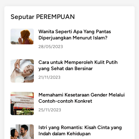
B
u
Seputar PEREMPUAN
d
a
Wanita Seperti Apa Yang Pantas
y
Diperjuangkan Menurut Islam?
a
28/05/2023
d
a
Cara untuk Memperoleh Kulit Putih
n
yang Sehat dan Bersinar
K
e
21/11/2023
k
u
Memahami Kesetaraan Gender Melalui
a
Contoh-contoh Konkret
s
25/11/2023
a
a
Istri yang Romantis: Kisah Cinta yang
n
Indah dalam Kehidupan
d