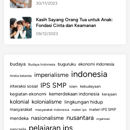
30/11/2023
i
N
u
Kasih Sayang Orang Tua untuk Anak:
Fondasi Cinta dan Keamanan
s
a
09/12/2023
n
t
a
r
budaya
buguruku
ekonomi indonesia
Budaya Indonesia
a
indonesia
imperialisme
hindia belanda
IPS SMP
interaksi sosial
islam
kebudayaan
kemerdekaan indonesia
kegiatan ekonomi
kerajaan
kolonial
kolonialisme
lingkungan hidup
masyarakat
materi IPS SMP
masyarakat indonesia
materi ips
nusantara
nasionalisme
merdeka
organisasi
pelajaran ips
pancasila