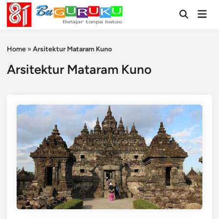
Skip
Mai
to
Open
Men
Search
content
Home
»
Arsitektur Mataram Kuno
Arsitektur Mataram Kuno