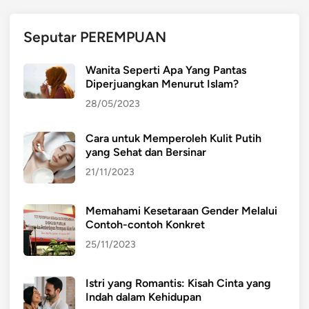
n
g
Seputar PEREMPUAN
E
k
Wanita Seperti Apa Yang Pantas
o
Diperjuangkan Menurut Islam?
n
28/05/2023
o
m
Cara untuk Memperoleh Kulit Putih
i
yang Sehat dan Bersinar
:
P
21/11/2023
e
l
Memahami Kesetaraan Gender Melalui
u
Contoh-contoh Konkret
a
25/11/2023
n
g
Istri yang Romantis: Kisah Cinta yang
d
Indah dalam Kehidupan
a