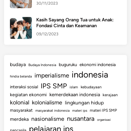
30/11/2023
n
T
a
Kasih Sayang Orang Tua untuk Anak:
Fondasi Cinta dan Keamanan
n
t
09/12/2023
a
n
g
a
budaya
buguruku
ekonomi indonesia
Budaya Indonesia
n
indonesia
imperialisme
hindia belanda
IPS SMP
interaksi sosial
islam
kebudayaan
kemerdekaan indonesia
kegiatan ekonomi
kerajaan
kolonial
kolonialisme
lingkungan hidup
masyarakat
materi IPS SMP
masyarakat indonesia
materi ips
nusantara
nasionalisme
merdeka
organisasi
pelajaran ips
pancasila