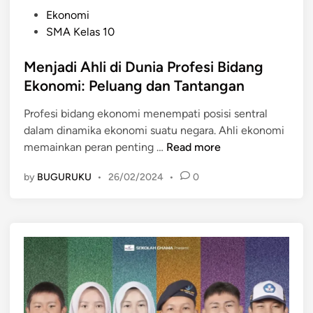
P
Ekonomi
o
SMA Kelas 10
s
t
Menjadi Ahli di Dunia Profesi Bidang
e
Ekonomi: Peluang dan Tantangan
d
Profesi bidang ekonomi menempati posisi sentral
i
dalam dinamika ekonomi suatu negara. Ahli ekonomi
n
M
memainkan peran penting …
Read more
e
by
BUGURUKU
•
26/02/2024
•
0
n
j
a
d
i
A
h
l