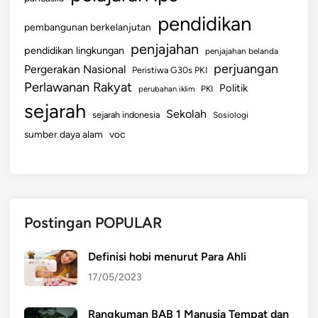
pendidikan
pembangunan berkelanjutan
penjajahan
pendidikan lingkungan
penjajahan belanda
perjuangan
Pergerakan Nasional
Peristiwa G30s PKI
Perlawanan Rakyat
Politik
perubahan iklim
PKI
sejarah
Sekolah
sejarah indonesia
Sosiologi
sumber daya alam
voc
Postingan POPULAR
Definisi hobi menurut Para Ahli
17/05/2023
Rangkuman BAB 1 Manusia Tempat dan