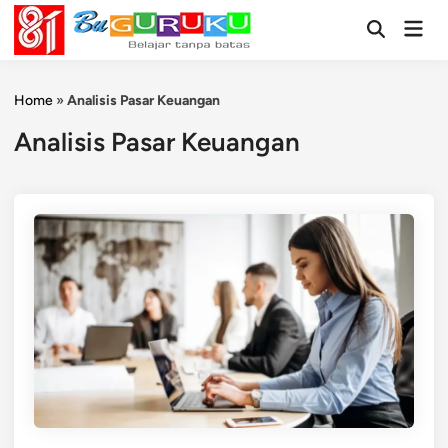
Skip
Mai
to
Open
Men
Search
content
Home
»
Analisis Pasar Keuangan
Analisis Pasar Keuangan