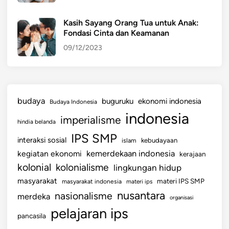
Kasih Sayang Orang Tua untuk Anak:
Fondasi Cinta dan Keamanan
09/12/2023
budaya
buguruku
ekonomi indonesia
Budaya Indonesia
indonesia
imperialisme
hindia belanda
IPS SMP
interaksi sosial
islam
kebudayaan
kemerdekaan indonesia
kegiatan ekonomi
kerajaan
kolonial
kolonialisme
lingkungan hidup
masyarakat
materi IPS SMP
masyarakat indonesia
materi ips
nusantara
nasionalisme
merdeka
organisasi
pelajaran ips
pancasila