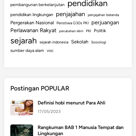
pendidikan
pembangunan berkelanjutan
penjajahan
pendidikan lingkungan
penjajahan belanda
perjuangan
Pergerakan Nasional
Peristiwa G30s PKI
Perlawanan Rakyat
Politik
perubahan iklim
PKI
sejarah
Sekolah
sejarah indonesia
Sosiologi
sumber daya alam
voc
Postingan POPULAR
Definisi hobi menurut Para Ahli
17/05/2023
Rangkuman BAB 1 Manusia Tempat dan
Lingkungan