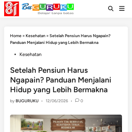
Skip
Mai
to
Open
Men
Search
content
Home
»
Kesehatan
»
Setelah Pensiun Harus Ngapain?
Panduan Menjalani Hidup yang Lebih Bermakna
Posted
Kesehatan
in
Setelah Pensiun Harus
Ngapain? Panduan Menjalani
Hidup yang Lebih Bermakna
by
BUGURUKU
•
12/06/2026
•
0