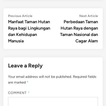
Post
Previous
Next
Previous Article
Next Article
article:
artic
Manfaat Taman Hutan
Perbedaan Taman
navigation
Raya bagi Lingkungan
Hutan Raya dengan
dan Kehidupan
Taman Nasional dan
Manusia
Cagar Alam
Leave a Reply
Your email address will not be published.
Required fields
are marked
*
COMMENT
*