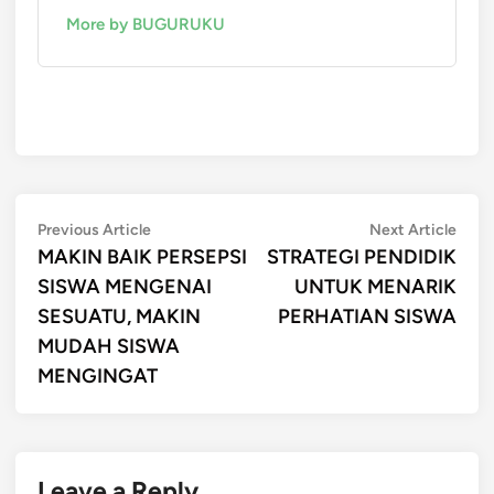
More by BUGURUKU
Post
Previous
Next
Previous Article
Next Article
article:
artic
MAKIN BAIK PERSEPSI
STRATEGI PENDIDIK
navigation
SISWA MENGENAI
UNTUK MENARIK
SESUATU, MAKIN
PERHATIAN SISWA
MUDAH SISWA
MENGINGAT
Leave a Reply