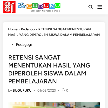
Skip
Mai
to
Open
Men
Search
content
Home
»
Pedagogi
»
RETENSI SANGAT MENENTUKAN
HASIL YANG DIPEROLEH SISWA DALAM PEMBELAJARAN
Posted
Pedagogi
in
RETENSI SANGAT
MENENTUKAN HASIL YANG
DIPEROLEH SISWA DALAM
PEMBELAJARAN
by
BUGURUKU
•
01/03/2023
•
0