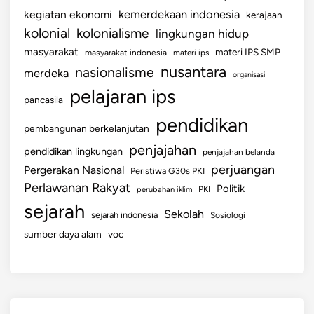
kemerdekaan indonesia
kegiatan ekonomi
kerajaan
kolonial
kolonialisme
lingkungan hidup
masyarakat
materi IPS SMP
masyarakat indonesia
materi ips
nusantara
nasionalisme
merdeka
organisasi
pelajaran ips
pancasila
pendidikan
pembangunan berkelanjutan
penjajahan
pendidikan lingkungan
penjajahan belanda
perjuangan
Pergerakan Nasional
Peristiwa G30s PKI
Perlawanan Rakyat
Politik
perubahan iklim
PKI
sejarah
Sekolah
sejarah indonesia
Sosiologi
sumber daya alam
voc