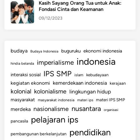
Kasih Sayang Orang Tua untuk Anak:
Fondasi Cinta dan Keamanan
09/12/2023
budaya
buguruku
ekonomi indonesia
Budaya Indonesia
indonesia
imperialisme
hindia belanda
IPS SMP
interaksi sosial
islam
kebudayaan
kemerdekaan indonesia
kegiatan ekonomi
kerajaan
kolonial
kolonialisme
lingkungan hidup
masyarakat
materi IPS SMP
masyarakat indonesia
materi ips
nusantara
nasionalisme
merdeka
organisasi
pelajaran ips
pancasila
pendidikan
pembangunan berkelanjutan