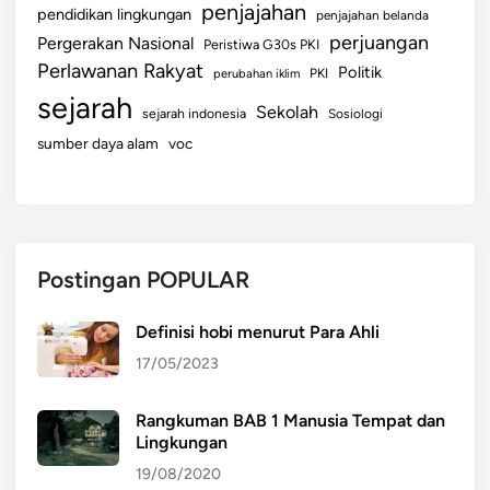
penjajahan
pendidikan lingkungan
penjajahan belanda
perjuangan
Pergerakan Nasional
Peristiwa G30s PKI
Perlawanan Rakyat
Politik
perubahan iklim
PKI
sejarah
Sekolah
sejarah indonesia
Sosiologi
sumber daya alam
voc
Postingan POPULAR
Definisi hobi menurut Para Ahli
17/05/2023
Rangkuman BAB 1 Manusia Tempat dan
Lingkungan
19/08/2020