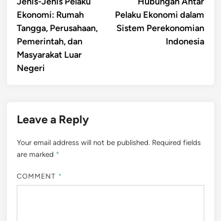
article:
artic
Jenis-Jenis Pelaku
Hubungan Antar
navigation
Ekonomi: Rumah
Pelaku Ekonomi dalam
Tangga, Perusahaan,
Sistem Perekonomian
Pemerintah, dan
Indonesia
Masyarakat Luar
Negeri
Leave a Reply
Your email address will not be published.
Required fields
are marked
*
COMMENT
*