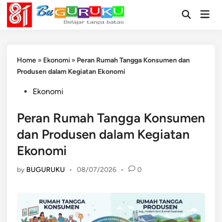
Skip
Mai
to
Open
Men
Search
content
Home
»
Ekonomi
»
Peran Rumah Tangga Konsumen dan
Produsen dalam Kegiatan Ekonomi
Posted
Ekonomi
in
Peran Rumah Tangga Konsumen
dan Produsen dalam Kegiatan
Ekonomi
by
BUGURUKU
•
08/07/2026
•
0