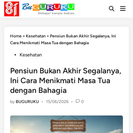
Skip
Mai
to
Open
Men
Search
content
Home
»
Kesehatan
»
Pensiun Bukan Akhir Segalanya, Ini
Cara Menikmati Masa Tua dengan Bahagia
Posted
Kesehatan
in
Pensiun Bukan Akhir Segalanya,
Ini Cara Menikmati Masa Tua
dengan Bahagia
by
BUGURUKU
•
15/06/2026
•
0