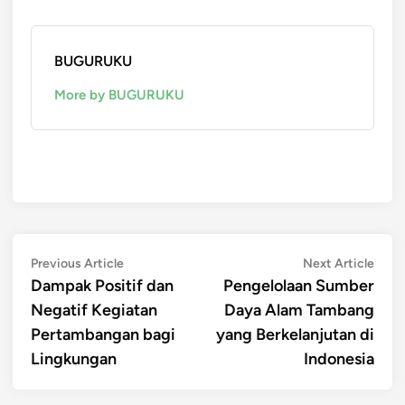
BUGURUKU
More by BUGURUKU
Post
Previous
Next
Previous Article
Next Article
article:
artic
Dampak Positif dan
Pengelolaan Sumber
navigation
Negatif Kegiatan
Daya Alam Tambang
Pertambangan bagi
yang Berkelanjutan di
Lingkungan
Indonesia