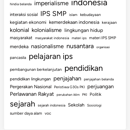
indonesia
imperialisme
hindia belanda
IPS SMP
interaksi sosial
islam
kebudayaan
kemerdekaan indonesia
kegiatan ekonomi
kerajaan
kolonial
kolonialisme
lingkungan hidup
masyarakat
materi IPS SMP
masyarakat indonesia
materi ips
nusantara
nasionalisme
merdeka
organisasi
pelajaran ips
pancasila
pendidikan
pembangunan berkelanjutan
penjajahan
pendidikan lingkungan
penjajahan belanda
perjuangan
Pergerakan Nasional
Peristiwa G30s PKI
Perlawanan Rakyat
Politik
perubahan iklim
PKI
sejarah
Sekolah
sejarah indonesia
Sosiologi
sumber daya alam
voc