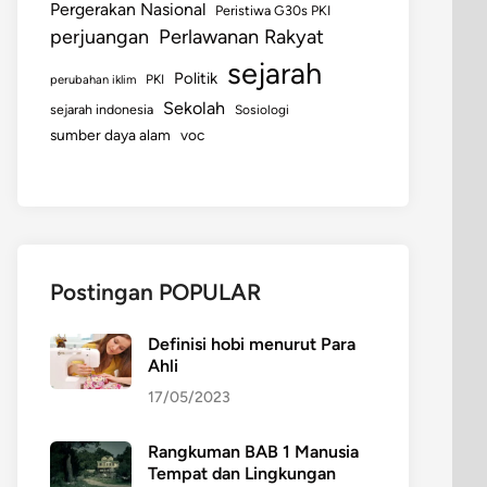
Pergerakan Nasional
Peristiwa G30s PKI
perjuangan
Perlawanan Rakyat
sejarah
Politik
perubahan iklim
PKI
Sekolah
sejarah indonesia
Sosiologi
sumber daya alam
voc
Postingan POPULAR
Definisi hobi menurut Para
Ahli
17/05/2023
Rangkuman BAB 1 Manusia
Tempat dan Lingkungan