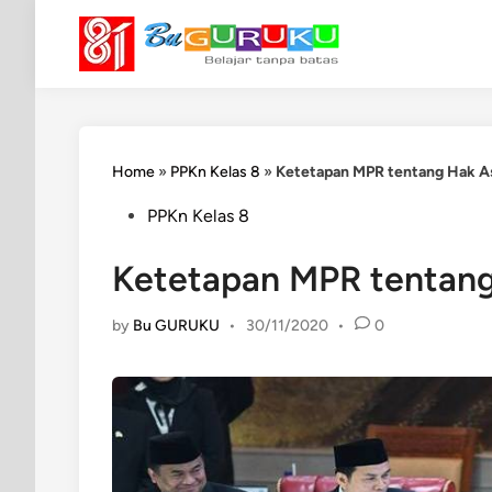
Skip
to
content
Home
»
PPKn Kelas 8
»
Ketetapan MPR tentang Hak A
Posted
PPKn Kelas 8
in
Ketetapan MPR tentang
by
Bu GURUKU
•
30/11/2020
•
0