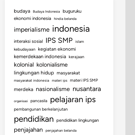
budaya
buguruku
Budaya Indonesia
ekonomi indonesia
hindia belanda
indonesia
imperialisme
IPS SMP
interaksi sosial
islam
kegiatan ekonomi
kebudayaan
kemerdekaan indonesia
kerajaan
kolonial
kolonialisme
lingkungan hidup
masyarakat
materi IPS SMP
masyarakat indonesia
materi ips
nusantara
nasionalisme
merdeka
pelajaran ips
pancasila
organisasi
pembangunan berkelanjutan
pendidikan
pendidikan lingkungan
penjajahan
penjajahan belanda