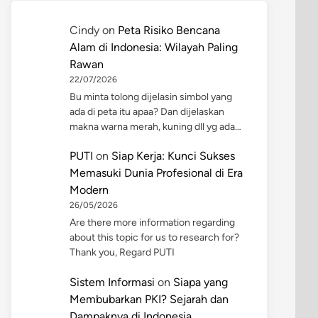
Cindy
on
Peta Risiko Bencana
Alam di Indonesia: Wilayah Paling
Rawan
22/07/2026
Bu minta tolong dijelasin simbol yang
ada di peta itu apaa? Dan dijelaskan
makna warna merah, kuning dll yg ada…
PUTI
on
Siap Kerja: Kunci Sukses
Memasuki Dunia Profesional di Era
Modern
26/05/2026
Are there more information regarding
about this topic for us to research for?
Thank you, Regard PUTI
Sistem Informasi
on
Siapa yang
Membubarkan PKI? Sejarah dan
Dampaknya di Indonesia