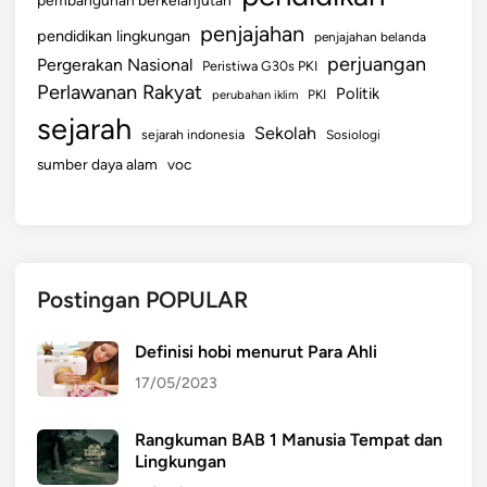
penjajahan
pendidikan lingkungan
penjajahan belanda
perjuangan
Pergerakan Nasional
Peristiwa G30s PKI
Perlawanan Rakyat
Politik
perubahan iklim
PKI
sejarah
Sekolah
sejarah indonesia
Sosiologi
sumber daya alam
voc
Postingan POPULAR
Definisi hobi menurut Para Ahli
17/05/2023
Rangkuman BAB 1 Manusia Tempat dan
Lingkungan