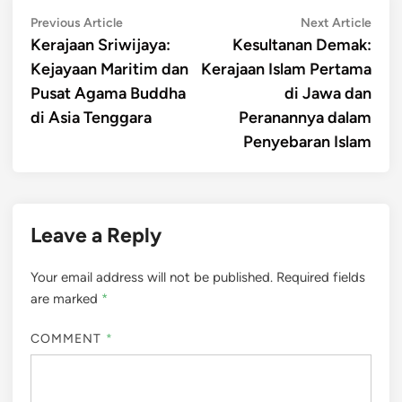
Post
Previous
Next
Previous Article
Next Article
article:
artic
Kerajaan Sriwijaya:
Kesultanan Demak:
navigation
Kejayaan Maritim dan
Kerajaan Islam Pertama
Pusat Agama Buddha
di Jawa dan
di Asia Tenggara
Peranannya dalam
Penyebaran Islam
Leave a Reply
Your email address will not be published.
Required fields
are marked
*
COMMENT
*