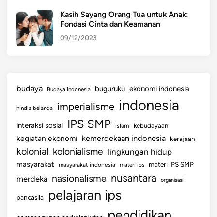
Kasih Sayang Orang Tua untuk Anak:
Fondasi Cinta dan Keamanan
09/12/2023
budaya
buguruku
ekonomi indonesia
Budaya Indonesia
indonesia
imperialisme
hindia belanda
IPS SMP
interaksi sosial
islam
kebudayaan
kemerdekaan indonesia
kegiatan ekonomi
kerajaan
kolonial
kolonialisme
lingkungan hidup
masyarakat
materi IPS SMP
masyarakat indonesia
materi ips
nusantara
nasionalisme
merdeka
organisasi
pelajaran ips
pancasila
pendidikan
pembangunan berkelanjutan