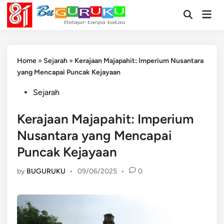
Skip
Mai
to
Open
Men
Search
content
Home
»
Sejarah
»
Kerajaan Majapahit: Imperium Nusantara
yang Mencapai Puncak Kejayaan
Posted
Sejarah
in
Kerajaan Majapahit: Imperium
Nusantara yang Mencapai
Puncak Kejayaan
by
BUGURUKU
•
09/06/2025
•
0