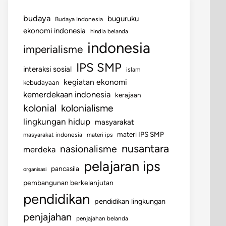
budaya
buguruku
Budaya Indonesia
ekonomi indonesia
hindia belanda
indonesia
imperialisme
IPS SMP
interaksi sosial
islam
kegiatan ekonomi
kebudayaan
kemerdekaan indonesia
kerajaan
kolonial
kolonialisme
lingkungan hidup
masyarakat
materi IPS SMP
masyarakat indonesia
materi ips
nusantara
nasionalisme
merdeka
pelajaran ips
pancasila
organisasi
pembangunan berkelanjutan
pendidikan
pendidikan lingkungan
penjajahan
penjajahan belanda