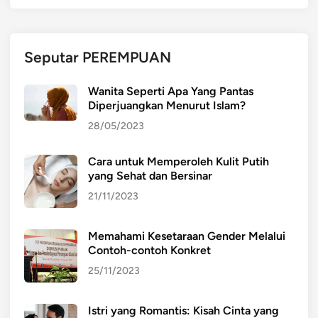
g
k
u
Seputar PEREMPUAN
n
g
Wanita Seperti Apa Yang Pantas
a
Diperjuangkan Menurut Islam?
n
28/05/2023
S
e
Cara untuk Memperoleh Kulit Putih
k
yang Sehat dan Bersinar
o
l
21/11/2023
a
h
Memahami Kesetaraan Gender Melalui
G
Contoh-contoh Konkret
H
25/11/2023
A
M
Istri yang Romantis: Kisah Cinta yang
A