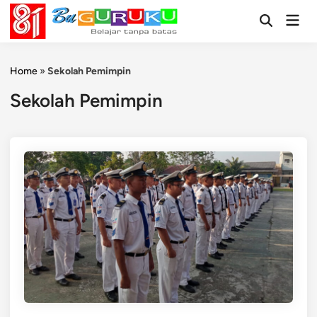
Skip
Mai
to
Open
Men
Search
content
Home
»
Sekolah Pemimpin
Sekolah Pemimpin