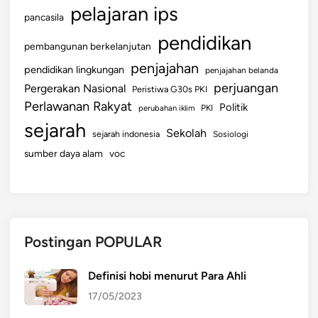
k
pelajaran ips
pancasila
u
a
pendidikan
pembangunan berkelanjutan
l
penjajahan
pendidikan lingkungan
i
penjajahan belanda
perjuangan
t
Pergerakan Nasional
Peristiwa G30s PKI
a
Perlawanan Rakyat
Politik
perubahan iklim
PKI
s
sejarah
Sekolah
sejarah indonesia
Sosiologi
sumber daya alam
voc
Postingan POPULAR
Definisi hobi menurut Para Ahli
17/05/2023