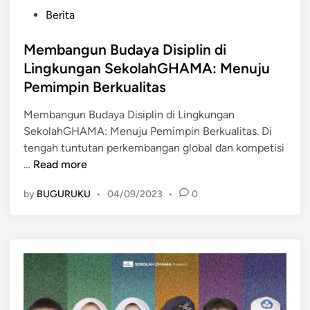
P
Berita
o
s
Membangun Budaya Disiplin di
t
Lingkungan SekolahGHAMA: Menuju
e
Pemimpin Berkualitas
d
i
Membangun Budaya Disiplin di Lingkungan
n
SekolahGHAMA: Menuju Pemimpin Berkualitas. Di
tengah tuntutan perkembangan global dan kompetisi
M
…
Read more
e
by
BUGURUKU
•
04/09/2023
•
0
m
b
a
n
g
u
n