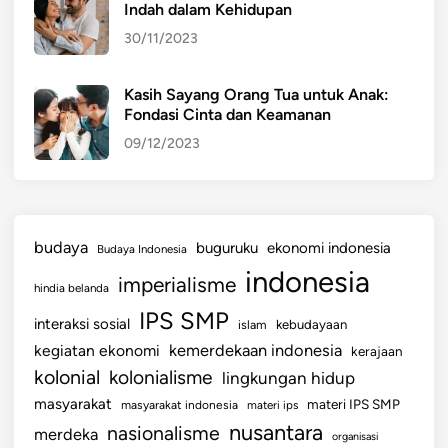
Indah dalam Kehidupan
:
30/11/2023
M
e
n
Kasih Sayang Orang Tua untuk Anak:
Fondasi Cinta dan Keamanan
u
j
09/12/2023
u
P
e
m
budaya
buguruku
ekonomi indonesia
Budaya Indonesia
i
indonesia
imperialisme
m
hindia belanda
p
IPS SMP
interaksi sosial
islam
kebudayaan
i
kemerdekaan indonesia
kegiatan ekonomi
kerajaan
n
kolonial
kolonialisme
lingkungan hidup
B
e
masyarakat
materi IPS SMP
masyarakat indonesia
materi ips
r
nusantara
nasionalisme
merdeka
organisasi