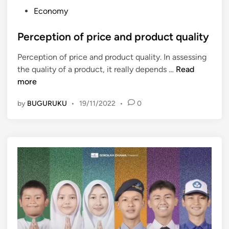
P
Economy
o
s
Perception of price and product quality
t
Perception of price and product quality. In assessing
e
P
the quality of a product, it really depends …
Read
d
e
more
i
r
n
by
BUGURUKU
•
19/11/2022
•
0
c
e
p
t
i
o
n
o
f
p
r