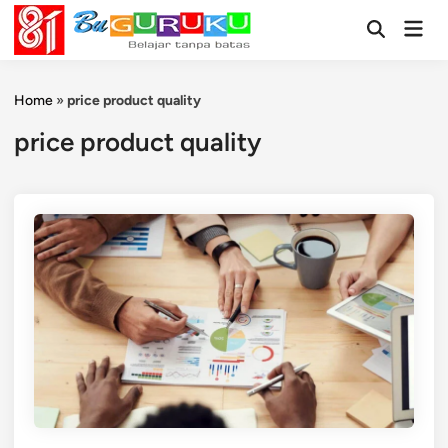
Skip
Mai
to
Open
Men
Search
content
Home
»
price product quality
price product quality