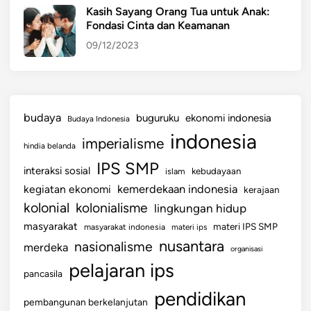
Kasih Sayang Orang Tua untuk Anak:
Fondasi Cinta dan Keamanan
09/12/2023
budaya
buguruku
ekonomi indonesia
Budaya Indonesia
indonesia
imperialisme
hindia belanda
IPS SMP
interaksi sosial
islam
kebudayaan
kemerdekaan indonesia
kegiatan ekonomi
kerajaan
kolonial
kolonialisme
lingkungan hidup
masyarakat
materi IPS SMP
masyarakat indonesia
materi ips
nusantara
nasionalisme
merdeka
organisasi
pelajaran ips
pancasila
pendidikan
pembangunan berkelanjutan