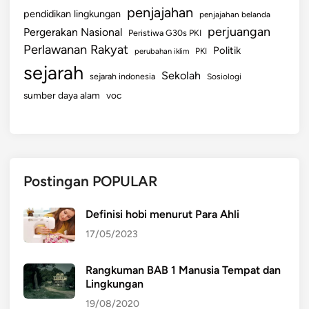
penjajahan
pendidikan lingkungan
penjajahan belanda
perjuangan
Pergerakan Nasional
Peristiwa G30s PKI
Perlawanan Rakyat
Politik
perubahan iklim
PKI
sejarah
Sekolah
sejarah indonesia
Sosiologi
sumber daya alam
voc
Postingan POPULAR
Definisi hobi menurut Para Ahli
17/05/2023
Rangkuman BAB 1 Manusia Tempat dan
Lingkungan
19/08/2020