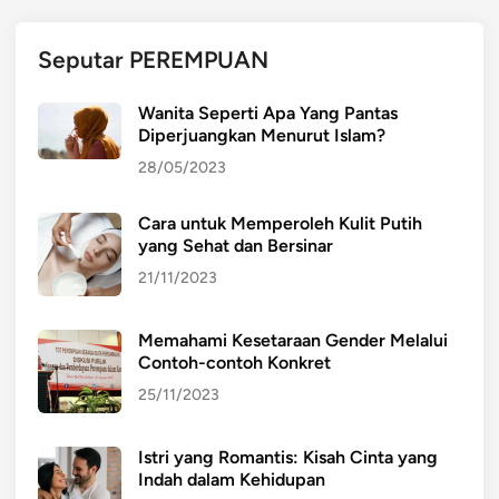
h
l
Seputar PEREMPUAN
i
d
Wanita Seperti Apa Yang Pantas
a
Diperjuangkan Menurut Islam?
n
28/05/2023
C
o
Cara untuk Memperoleh Kulit Putih
n
yang Sehat dan Bersinar
t
o
21/11/2023
h
n
Memahami Kesetaraan Gender Melalui
y
Contoh-contoh Konkret
a
25/11/2023
Istri yang Romantis: Kisah Cinta yang
Indah dalam Kehidupan