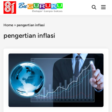
Skip
Mai
to
Open
Men
Search
content
Home
»
pengertian inflasi
pengertian inflasi