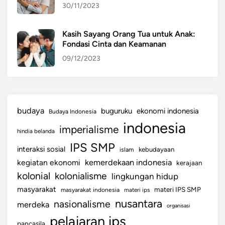
30/11/2023
Kasih Sayang Orang Tua untuk Anak:
Fondasi Cinta dan Keamanan
09/12/2023
budaya
buguruku
ekonomi indonesia
Budaya Indonesia
indonesia
imperialisme
hindia belanda
IPS SMP
interaksi sosial
islam
kebudayaan
kemerdekaan indonesia
kegiatan ekonomi
kerajaan
kolonial
kolonialisme
lingkungan hidup
masyarakat
materi IPS SMP
masyarakat indonesia
materi ips
nusantara
nasionalisme
merdeka
organisasi
pelajaran ips
pancasila