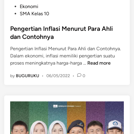
P
Ekonomi
o
SMA Kelas 10
s
t
Pengertian Inflasi Menurut Para Ahli
e
dan Contohnya
d
Pengertian Inflasi Menurut Para Ahli dan Contohnya.
i
Dalam ekonomi, inflasi memiliki pengertian suatu
n
P
proses meningkatnya harga-harga …
Read more
e
by
BUGURUKU
•
06/05/2022
•
0
n
g
e
r
t
i
a
n