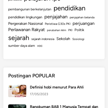
pendidikan
pembangunan berkelanjutan
penjajahan
pendidikan lingkungan
penjajahan belanda
perjuangan
Pergerakan Nasional
Peristiwa G30s PKI
Perlawanan Rakyat
Politik
perubahan iklim
PKI
sejarah
Sekolah
sejarah indonesia
Sosiologi
sumber daya alam
voc
Postingan POPULAR
Definisi hobi menurut Para Ahli
17/05/2023
Rangkuman BAB 1 Manusia Tempat dan