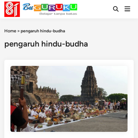
Skip
Mai
to
Open
Men
Search
content
Home
»
pengaruh hindu-budha
pengaruh hindu-budha