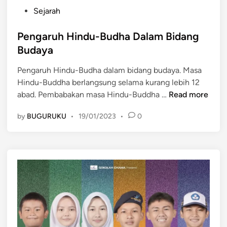
P
Sejarah
o
s
Pengaruh Hindu-Budha Dalam Bidang
t
Budaya
e
Pengaruh Hindu-Budha dalam bidang budaya. Masa
d
Hindu-Buddha berlangsung selama kurang lebih 12
i
P
abad. Pembabakan masa Hindu-Buddha …
Read more
n
e
by
BUGURUKU
•
19/01/2023
•
0
n
g
a
r
u
h
H
i
n