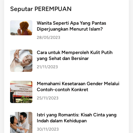
B
Seputar PEREMPUAN
u
d
Wanita Seperti Apa Yang Pantas
a
Diperjuangkan Menurut Islam?
y
28/05/2023
a
Cara untuk Memperoleh Kulit Putih
yang Sehat dan Bersinar
21/11/2023
Memahami Kesetaraan Gender Melalui
Contoh-contoh Konkret
25/11/2023
Istri yang Romantis: Kisah Cinta yang
Indah dalam Kehidupan
30/11/2023