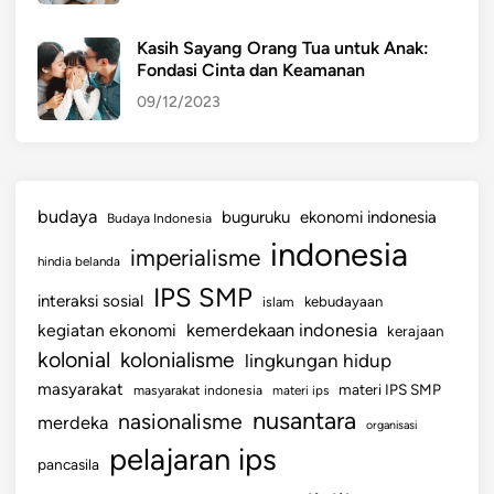
Kasih Sayang Orang Tua untuk Anak:
Fondasi Cinta dan Keamanan
09/12/2023
budaya
buguruku
ekonomi indonesia
Budaya Indonesia
indonesia
imperialisme
hindia belanda
IPS SMP
interaksi sosial
islam
kebudayaan
kemerdekaan indonesia
kegiatan ekonomi
kerajaan
kolonial
kolonialisme
lingkungan hidup
masyarakat
materi IPS SMP
masyarakat indonesia
materi ips
nusantara
nasionalisme
merdeka
organisasi
pelajaran ips
pancasila