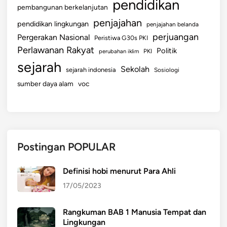
pendidikan
pembangunan berkelanjutan
penjajahan
pendidikan lingkungan
penjajahan belanda
perjuangan
Pergerakan Nasional
Peristiwa G30s PKI
Perlawanan Rakyat
Politik
perubahan iklim
PKI
sejarah
Sekolah
sejarah indonesia
Sosiologi
sumber daya alam
voc
Postingan POPULAR
Definisi hobi menurut Para Ahli
17/05/2023
Rangkuman BAB 1 Manusia Tempat dan
Lingkungan