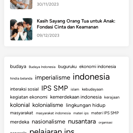
30/11/2023
E
I
N
Kasih Sayang Orang Tua untuk Anak:
Fondasi Cinta dan Keamanan
D
A
09/12/2023
H
A
N
B
budaya
buguruku
ekonomi indonesia
Budaya Indonesia
U
indonesia
imperialisme
D
hindia belanda
A
IPS SMP
interaksi sosial
islam
kebudayaan
Y
kemerdekaan indonesia
kegiatan ekonomi
kerajaan
A
kolonial
kolonialisme
lingkungan hidup
masyarakat
materi IPS SMP
masyarakat indonesia
materi ips
nusantara
nasionalisme
merdeka
organisasi
pelajaran ips
pancasila