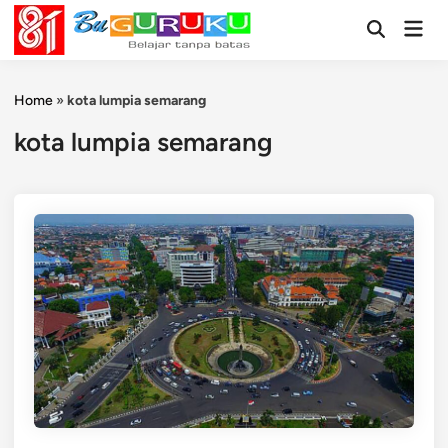
Skip
Mai
to
Open
Men
Search
content
Home
»
kota lumpia semarang
kota lumpia semarang