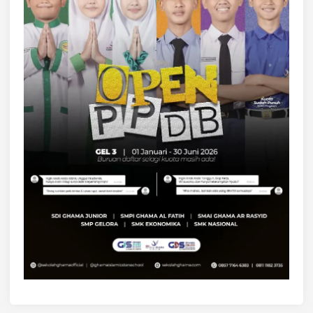
S
E
M
A
R
A
N
G
:
M
E
N
I
K
M
A
T
I
K