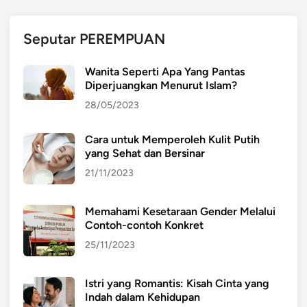
E
L
Seputar PEREMPUAN
E
Z
Wanita Seperti Apa Yang Pantas
A
Diperjuangkan Menurut Islam?
T
28/05/2023
A
N
Cara untuk Memperoleh Kulit Putih
K
yang Sehat dan Bersinar
U
L
21/11/2023
I
N
Memahami Kesetaraan Gender Melalui
E
Contoh-contoh Konkret
R
25/11/2023
D
A
Istri yang Romantis: Kisah Cinta yang
N
Indah dalam Kehidupan
K