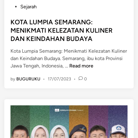
P
Sejarah
o
s
KOTA LUMPIA SEMARANG:
t
MENIKMATI KELEZATAN KULINER
e
DAN KEINDAHAN BUDAYA
d
i
Kota Lumpia Semarang: Menikmati Kelezatan Kuliner
n
dan Keindahan Budaya. Semarang, ibu kota Provinsi
K
Jawa Tengah, Indonesia, …
Read more
O
by
BUGURUKU
•
17/07/2023
•
0
T
A
L
U
M
P
I
A