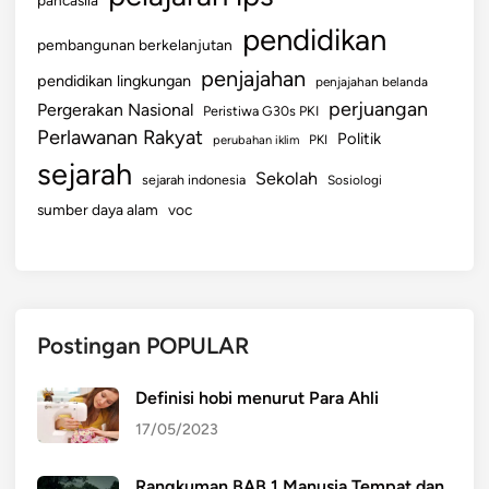
pendidikan
pembangunan berkelanjutan
penjajahan
pendidikan lingkungan
penjajahan belanda
perjuangan
Pergerakan Nasional
Peristiwa G30s PKI
Perlawanan Rakyat
Politik
perubahan iklim
PKI
sejarah
Sekolah
sejarah indonesia
Sosiologi
sumber daya alam
voc
Postingan POPULAR
Definisi hobi menurut Para Ahli
17/05/2023
Rangkuman BAB 1 Manusia Tempat dan