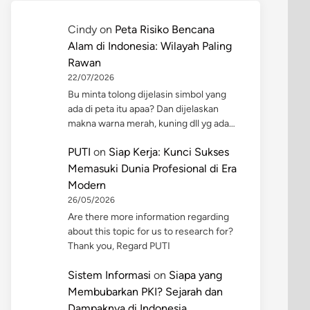
Cindy
on
Peta Risiko Bencana
Alam di Indonesia: Wilayah Paling
Rawan
22/07/2026
Bu minta tolong dijelasin simbol yang
ada di peta itu apaa? Dan dijelaskan
makna warna merah, kuning dll yg ada…
PUTI
on
Siap Kerja: Kunci Sukses
Memasuki Dunia Profesional di Era
Modern
26/05/2026
Are there more information regarding
about this topic for us to research for?
Thank you, Regard PUTI
Sistem Informasi
on
Siapa yang
Membubarkan PKI? Sejarah dan
Dampaknya di Indonesia