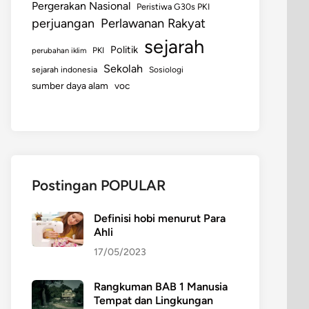
Pergerakan Nasional
Peristiwa G30s PKI
perjuangan
Perlawanan Rakyat
sejarah
Politik
perubahan iklim
PKI
Sekolah
sejarah indonesia
Sosiologi
sumber daya alam
voc
Postingan POPULAR
Definisi hobi menurut Para
Ahli
17/05/2023
Rangkuman BAB 1 Manusia
Tempat dan Lingkungan