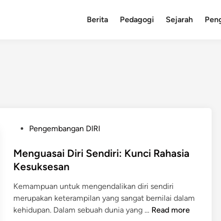
Berita
Pedagogi
Sejarah
Pen
P
Pengembangan DIRI
o
s
Menguasai Diri Sendiri: Kunci Rahasia
t
Kesuksesan
e
Kemampuan untuk mengendalikan diri sendiri
d
merupakan keterampilan yang sangat bernilai dalam
i
M
kehidupan. Dalam sebuah dunia yang …
Read more
n