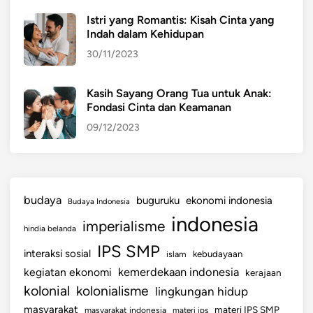
S
Istri yang Romantis: Kisah Cinta yang
i
Indah dalam Kehidupan
s
30/11/2023
w
a
S
Kasih Sayang Orang Tua untuk Anak:
Fondasi Cinta dan Keamanan
M
A
09/12/2023
/
S
M
K
budaya
buguruku
ekonomi indonesia
Budaya Indonesia
indonesia
imperialisme
hindia belanda
IPS SMP
interaksi sosial
islam
kebudayaan
kemerdekaan indonesia
kegiatan ekonomi
kerajaan
kolonial
kolonialisme
lingkungan hidup
masyarakat
materi IPS SMP
masyarakat indonesia
materi ips