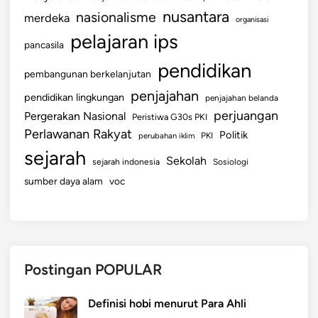
nusantara
nasionalisme
merdeka
organisasi
pelajaran ips
pancasila
pendidikan
pembangunan berkelanjutan
penjajahan
pendidikan lingkungan
penjajahan belanda
perjuangan
Pergerakan Nasional
Peristiwa G30s PKI
Perlawanan Rakyat
Politik
perubahan iklim
PKI
sejarah
Sekolah
sejarah indonesia
Sosiologi
sumber daya alam
voc
Postingan POPULAR
Definisi hobi menurut Para Ahli