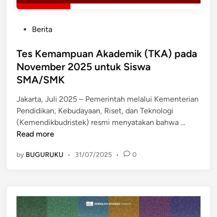
P
Berita
o
s
Tes Kemampuan Akademik (TKA) pada
t
November 2025 untuk Siswa
e
SMA/SMK
d
i
Jakarta, Juli 2025 – Pemerintah melalui Kementerian
n
Pendidikan, Kebudayaan, Riset, dan Teknologi
T
(Kemendikbudristek) resmi menyatakan bahwa …
e
Read more
s
by
BUGURUKU
•
31/07/2025
•
0
K
e
m
a
m
p