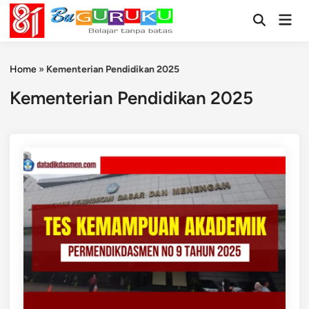
Skip
Mai
to
Open
Men
Search
content
Home
»
Kementerian Pendidikan 2025
Kementerian Pendidikan 2025