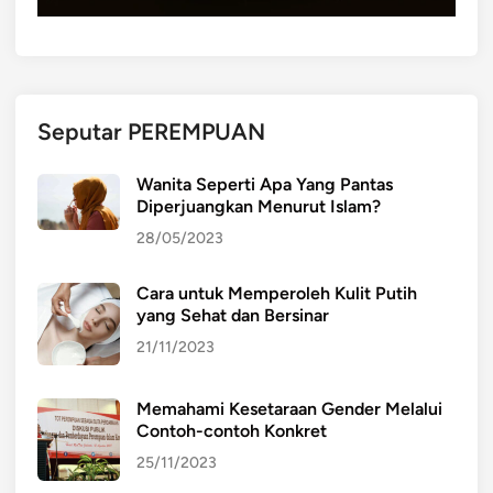
d
a
N
o
v
Seputar PEREMPUAN
e
m
Wanita Seperti Apa Yang Pantas
b
Diperjuangkan Menurut Islam?
e
28/05/2023
r
2
Cara untuk Memperoleh Kulit Putih
0
yang Sehat dan Bersinar
2
5
21/11/2023
u
n
Memahami Kesetaraan Gender Melalui
t
Contoh-contoh Konkret
u
25/11/2023
k