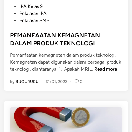
P
IPA Kelas 9
o
Pelajaran IPA
s
Pelajaran SMP
t
e
PEMANFAATAN KEMAGNETAN
d
DALAM PRODUK TEKNOLOGI
i
Pemanfaatan kemagnetan dalam produk teknologi.
n
Kemagnetan dapat digunakan dalam berbagai produk
P
teknologi, diantaranya: 1. Apakah MRI …
Read more
E
by
BUGURUKU
•
31/01/2023
•
0
M
A
N
F
A
A
T