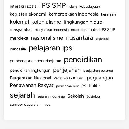
IPS SMP
interaksi sosial
islam
kebudayaan
kemerdekaan indonesia
kegiatan ekonomi
kerajaan
kolonial
kolonialisme
lingkungan hidup
masyarakat
materi IPS SMP
masyarakat indonesia
materi ips
nusantara
nasionalisme
merdeka
organisasi
pelajaran ips
pancasila
pendidikan
pembangunan berkelanjutan
penjajahan
pendidikan lingkungan
penjajahan belanda
perjuangan
Pergerakan Nasional
Peristiwa G30s PKI
Perlawanan Rakyat
Politik
perubahan iklim
PKI
sejarah
Sekolah
sejarah indonesia
Sosiologi
sumber daya alam
voc