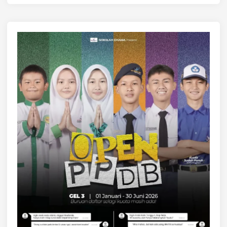
A
O
I
D
M
U
A
K
N
T
A
E
T
K
E
N
O
O
R
L
I
O
D
G
A
I
S
A
R
K
E
M