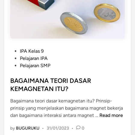
A
N
K
E
M
A
G
P
N
IPA Kelas 9
o
E
Pelajaran IPA
s
T
Pelajaran SMP
t
A
e
BAGAIMANA TEORI DASAR
N
d
D
KEMAGNETAN ITU?
i
A
Bagaimana teori dasar kemagnetan itu? Prinsip-
n
L
prinsip yang menjelaskan bagaimana magnet bekerja
A
B
dan bagaimana interaksi antara magnet …
Read more
M
A
P
by
BUGURUKU
•
31/01/2023
•
0
G
R