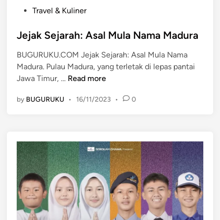
P
Travel & Kuliner
o
s
Jejak Sejarah: Asal Mula Nama Madura
t
BUGURUKU.COM Jejak Sejarah: Asal Mula Nama
e
Madura. Pulau Madura, yang terletak di lepas pantai
d
J
Jawa Timur, …
Read more
i
e
n
by
BUGURUKU
•
16/11/2023
•
0
j
a
k
S
e
j
a
r
a
h
: