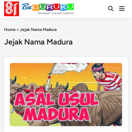
Skip
Mai
to
Open
Men
Search
content
Home
»
Jejak Nama Madura
Jejak Nama Madura