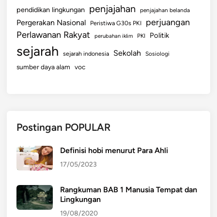
penjajahan
pendidikan lingkungan
penjajahan belanda
perjuangan
Pergerakan Nasional
Peristiwa G30s PKI
Perlawanan Rakyat
Politik
perubahan iklim
PKI
sejarah
Sekolah
sejarah indonesia
Sosiologi
sumber daya alam
voc
Postingan POPULAR
Definisi hobi menurut Para Ahli
17/05/2023
Rangkuman BAB 1 Manusia Tempat dan
Lingkungan
19/08/2020