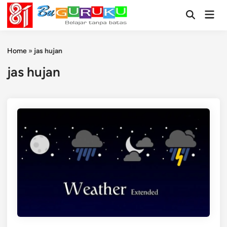
Skip
Mai
to
Open
Men
Search
content
Home
»
jas hujan
jas hujan