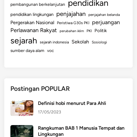
pendidikan
pembangunan berkelanjutan
penjajahan
pendidikan lingkungan
penjajahan belanda
perjuangan
Pergerakan Nasional
Peristiwa G30s PKI
Perlawanan Rakyat
Politik
perubahan iklim
PKI
sejarah
Sekolah
sejarah indonesia
Sosiologi
sumber daya alam
voc
Postingan POPULAR
Definisi hobi menurut Para Ahli
17/05/2023
Rangkuman BAB 1 Manusia Tempat dan
Lingkungan