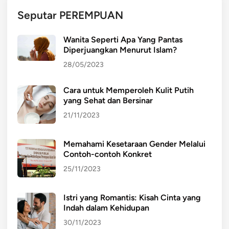
l
Seputar PEREMPUAN
u
p
Wanita Seperti Apa Yang Pantas
r
Diperjuangkan Menurut Islam?
a
28/05/2023
k
i
Cara untuk Memperoleh Kulit Putih
r
yang Sehat dan Bersinar
a
a
21/11/2023
n
c
Memahami Kesetaraan Gender Melalui
u
Contoh-contoh Konkret
a
25/11/2023
c
a
Istri yang Romantis: Kisah Cinta yang
Indah dalam Kehidupan
30/11/2023