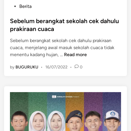
P
Berita
o
s
Sebelum berangkat sekolah cek dahulu
t
prakiraan cuaca
e
Sebelum berangkat sekolah cek dahulu prakiraan
d
cuaca, menjelang awal masuk sekolah cuaca tidak
i
S
menentu kadang hujan, …
Read more
n
e
by
BUGURUKU
•
16/07/2022
•
0
b
e
l
u
m
b
e
r
a