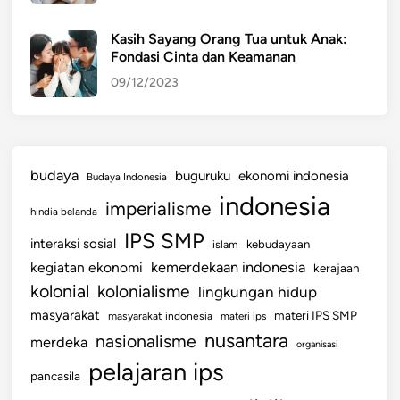
Kasih Sayang Orang Tua untuk Anak:
Fondasi Cinta dan Keamanan
09/12/2023
budaya
buguruku
ekonomi indonesia
Budaya Indonesia
indonesia
imperialisme
hindia belanda
IPS SMP
interaksi sosial
islam
kebudayaan
kemerdekaan indonesia
kegiatan ekonomi
kerajaan
kolonial
kolonialisme
lingkungan hidup
masyarakat
materi IPS SMP
masyarakat indonesia
materi ips
nusantara
nasionalisme
merdeka
organisasi
pelajaran ips
pancasila