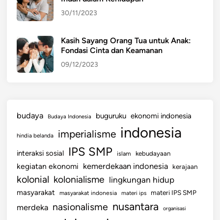
a
30/11/2023
l
S
e
Kasih Sayang Orang Tua untuk Anak:
Fondasi Cinta dan Keamanan
j
a
09/12/2023
k
D
i
n
budaya
buguruku
ekonomi indonesia
Budaya Indonesia
i
indonesia
imperialisme
hindia belanda
IPS SMP
interaksi sosial
islam
kebudayaan
kemerdekaan indonesia
kegiatan ekonomi
kerajaan
kolonial
kolonialisme
lingkungan hidup
masyarakat
materi IPS SMP
masyarakat indonesia
materi ips
nusantara
nasionalisme
merdeka
organisasi