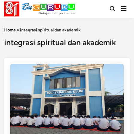
Skip
Mai
to
Open
Men
Search
content
Home
»
integrasi spiritual dan akademik
integrasi spiritual dan akademik