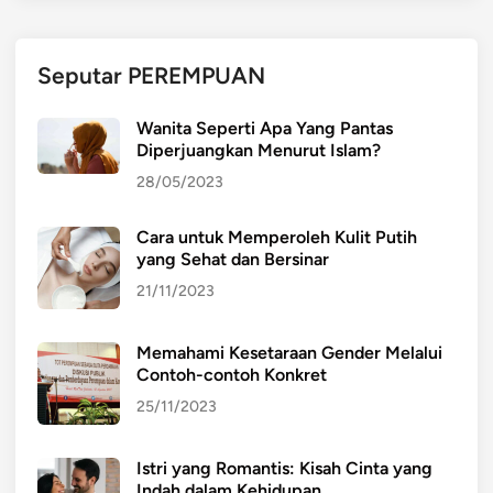
a
n
a
Seputar PEREMPUAN
m
k
Wanita Seperti Apa Yang Pantas
a
Diperjuangkan Menurut Islam?
n
28/05/2023
N
i
Cara untuk Memperoleh Kulit Putih
l
yang Sehat dan Bersinar
a
i
21/11/2023
S
p
Memahami Kesetaraan Gender Melalui
i
Contoh-contoh Konkret
r
25/11/2023
i
t
Istri yang Romantis: Kisah Cinta yang
u
Indah dalam Kehidupan