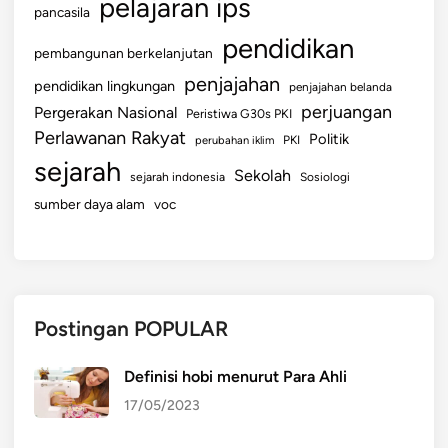
pelajaran ips
pancasila
pendidikan
pembangunan berkelanjutan
penjajahan
pendidikan lingkungan
penjajahan belanda
perjuangan
Pergerakan Nasional
Peristiwa G30s PKI
Perlawanan Rakyat
Politik
perubahan iklim
PKI
sejarah
Sekolah
sejarah indonesia
Sosiologi
sumber daya alam
voc
Postingan POPULAR
Definisi hobi menurut Para Ahli
17/05/2023