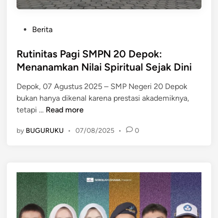
P
Berita
o
s
Rutinitas Pagi SMPN 20 Depok:
t
Menanamkan Nilai Spiritual Sejak Dini
e
Depok, 07 Agustus 2025 – SMP Negeri 20 Depok
d
bukan hanya dikenal karena prestasi akademiknya,
i
R
tetapi …
Read more
n
u
by
BUGURUKU
•
07/08/2025
•
0
t
i
n
i
t
a
s
P