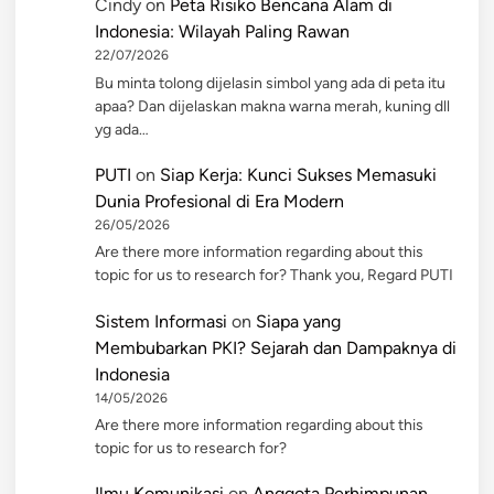
Cindy
on
Peta Risiko Bencana Alam di
Indonesia: Wilayah Paling Rawan
22/07/2026
Bu minta tolong dijelasin simbol yang ada di peta itu
apaa? Dan dijelaskan makna warna merah, kuning dll
yg ada…
PUTI
on
Siap Kerja: Kunci Sukses Memasuki
Dunia Profesional di Era Modern
26/05/2026
Are there more information regarding about this
topic for us to research for? Thank you, Regard PUTI
Sistem Informasi
on
Siapa yang
Membubarkan PKI? Sejarah dan Dampaknya di
Indonesia
14/05/2026
Are there more information regarding about this
topic for us to research for?
Ilmu Komunikasi
on
Anggota Perhimpunan