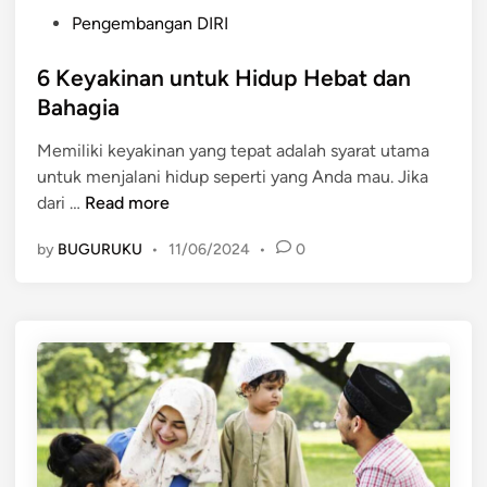
P
Pengembangan DIRI
o
s
6 Keyakinan untuk Hidup Hebat dan
t
Bahagia
e
Memiliki keyakinan yang tepat adalah syarat utama
d
untuk menjalani hidup seperti yang Anda mau. Jika
i
6
dari …
Read more
n
K
by
BUGURUKU
•
11/06/2024
•
0
e
y
a
k
i
n
a
n
u