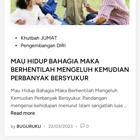
n
t
u
k
H
P
i
Khutbah JUMAT
o
d
Pengembangan DIRI
s
u
t
MAU HIDUP BAHAGIA MAKA
p
e
H
BERHENTILAH MENGELUH KEMUDIAN
d
e
PERBANYAK BERSYUKUR
i
b
n
a
Mau Hidup Bahagia Maka Berhentilah Mengeluh
t
Kemudian Perbanyak Bersyukur. Pandangan
M
d
mengenai kehidupan menurut Islam sangatlah luas …
A
a
Read more
U
n
by
BUGURUKU
•
22/03/2023
•
0
H
B
I
a