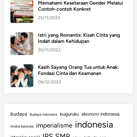
D
Memahami Kesetaraan Gender Melalui
I
Contoh-contoh Konkret
A
25/11/2023
N
P
Istri yang Romantis: Kisah Cinta yang
E
Indah dalam Kehidupan
R
30/11/2023
B
A
N
Kasih Sayang Orang Tua untuk Anak:
Fondasi Cinta dan Keamanan
Y
A
09/12/2023
K
B
E
R
budaya
buguruku
ekonomi indonesia
Budaya Indonesia
S
indonesia
imperialisme
Y
hindia belanda
U
IPS SMP