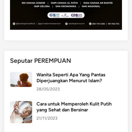
N
T
I
L
A
H
M
E
Seputar PEREMPUAN
N
G
Wanita Seperti Apa Yang Pantas
E
Diperjuangkan Menurut Islam?
L
28/05/2023
U
H
Cara untuk Memperoleh Kulit Putih
K
yang Sehat dan Bersinar
E
M
21/11/2023
U