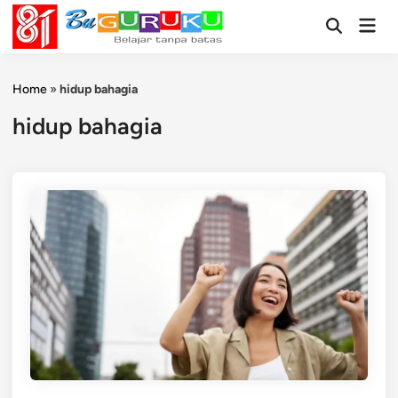
Skip
Mai
to
Open
Men
Search
content
Home
»
hidup bahagia
hidup bahagia