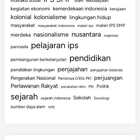
interaksi sosial
islam
kebudayaan
K
kemerdekaan indonesia
kegiatan ekonomi
kerajaan
U
kolonial
kolonialisme
lingkungan hidup
R
masyarakat
materi IPS SMP
masyarakat indonesia
materi ips
nusantara
nasionalisme
merdeka
organisasi
pelajaran ips
pancasila
pendidikan
pembangunan berkelanjutan
penjajahan
pendidikan lingkungan
penjajahan belanda
perjuangan
Pergerakan Nasional
Peristiwa G30s PKI
Perlawanan Rakyat
Politik
perubahan iklim
PKI
sejarah
Sekolah
sejarah indonesia
Sosiologi
sumber daya alam
voc