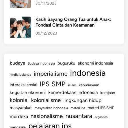
30/11/2023
Kasih Sayang Orang Tua untuk Anak:
Fondasi Cinta dan Keamanan
09/12/2023
budaya
buguruku
ekonomi indonesia
Budaya Indonesia
indonesia
imperialisme
hindia belanda
IPS SMP
interaksi sosial
islam
kebudayaan
kemerdekaan indonesia
kegiatan ekonomi
kerajaan
kolonial
kolonialisme
lingkungan hidup
masyarakat
materi IPS SMP
masyarakat indonesia
materi ips
nusantara
nasionalisme
merdeka
organisasi
pelajaran ips
pancasila