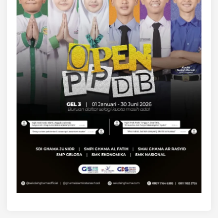
N
D
I
S
I
B
U
L
A
N
D
A
L
A
M
T
A
T
A