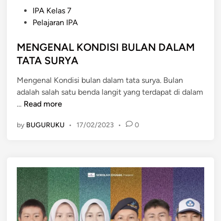
P
IPA Kelas 7
o
Pelajaran IPA
s
t
MENGENAL KONDISI BULAN DALAM
e
TATA SURYA
d
Mengenal Kondisi bulan dalam tata surya. Bulan
i
adalah salah satu benda langit yang terdapat di dalam
n
M
…
Read more
E
by
BUGURUKU
•
17/02/2023
•
0
N
G
E
N
A
L
K
O