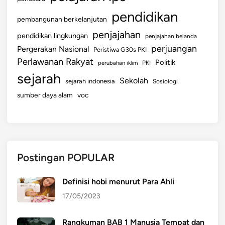
pendidikan
pembangunan berkelanjutan
penjajahan
pendidikan lingkungan
penjajahan belanda
perjuangan
Pergerakan Nasional
Peristiwa G30s PKI
Perlawanan Rakyat
Politik
perubahan iklim
PKI
sejarah
Sekolah
sejarah indonesia
Sosiologi
sumber daya alam
voc
Postingan POPULAR
Definisi hobi menurut Para Ahli
17/05/2023
Rangkuman BAB 1 Manusia Tempat dan