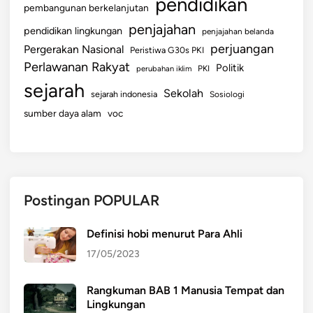
pendidikan
pembangunan berkelanjutan
penjajahan
pendidikan lingkungan
penjajahan belanda
perjuangan
Pergerakan Nasional
Peristiwa G30s PKI
Perlawanan Rakyat
Politik
perubahan iklim
PKI
sejarah
Sekolah
sejarah indonesia
Sosiologi
sumber daya alam
voc
Postingan POPULAR
Definisi hobi menurut Para Ahli
17/05/2023
Rangkuman BAB 1 Manusia Tempat dan
Lingkungan