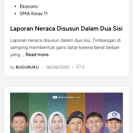
P
Ekonomi
o
SMA Kelas 11
s
t
Laporan Neraca Disusun Dalam Dua Sisi
e
Laporan neraca disusun dalam dua sisi, Timbangan di
d
samping membentuk garis datar karena berat beban
i
L
yang …
Read more
n
a
by
BUGURUKU
•
06/06/2022
•
0
p
o
r
a
n
N
e
r
a
c