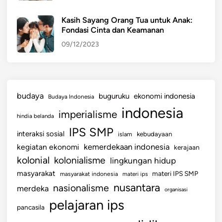
Kasih Sayang Orang Tua untuk Anak:
Fondasi Cinta dan Keamanan
09/12/2023
budaya
buguruku
ekonomi indonesia
Budaya Indonesia
indonesia
imperialisme
hindia belanda
IPS SMP
interaksi sosial
islam
kebudayaan
kemerdekaan indonesia
kegiatan ekonomi
kerajaan
kolonial
kolonialisme
lingkungan hidup
masyarakat
materi IPS SMP
masyarakat indonesia
materi ips
nusantara
nasionalisme
merdeka
organisasi
pelajaran ips
pancasila