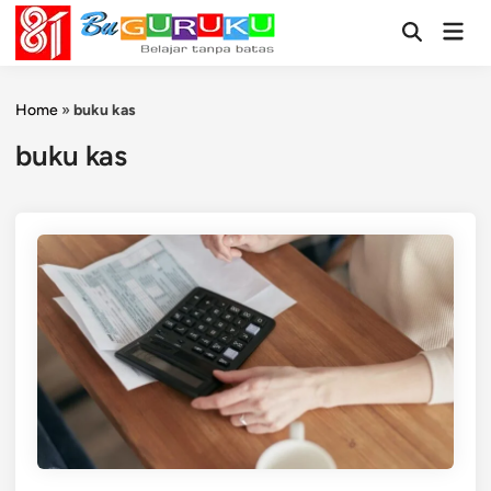
Skip
Mai
to
Open
Men
Search
content
Home
»
buku kas
buku kas