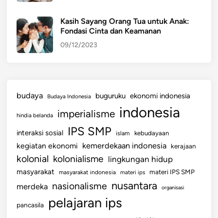
Kasih Sayang Orang Tua untuk Anak:
Fondasi Cinta dan Keamanan
09/12/2023
budaya
buguruku
ekonomi indonesia
Budaya Indonesia
indonesia
imperialisme
hindia belanda
IPS SMP
interaksi sosial
islam
kebudayaan
kemerdekaan indonesia
kegiatan ekonomi
kerajaan
kolonial
kolonialisme
lingkungan hidup
masyarakat
materi IPS SMP
masyarakat indonesia
materi ips
nusantara
nasionalisme
merdeka
organisasi
pelajaran ips
pancasila