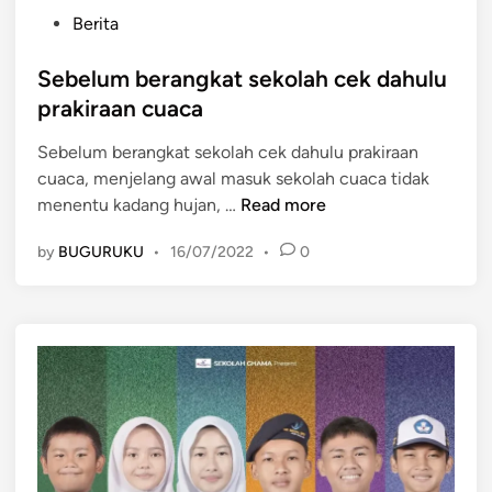
P
Berita
o
s
Sebelum berangkat sekolah cek dahulu
t
prakiraan cuaca
e
Sebelum berangkat sekolah cek dahulu prakiraan
d
cuaca, menjelang awal masuk sekolah cuaca tidak
i
S
menentu kadang hujan, …
Read more
n
e
by
BUGURUKU
•
16/07/2022
•
0
b
e
l
u
m
b
e
r
a