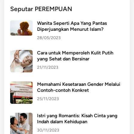
l
Seputar PEREMPUAN
u
p
Wanita Seperti Apa Yang Pantas
r
Diperjuangkan Menurut Islam?
a
28/05/2023
k
i
Cara untuk Memperoleh Kulit Putih
r
yang Sehat dan Bersinar
a
a
21/11/2023
n
c
Memahami Kesetaraan Gender Melalui
u
Contoh-contoh Konkret
a
25/11/2023
c
a
Istri yang Romantis: Kisah Cinta yang
Indah dalam Kehidupan
30/11/2023