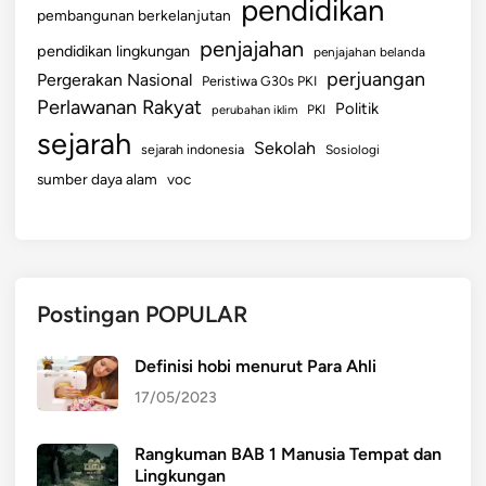
pendidikan
pembangunan berkelanjutan
penjajahan
pendidikan lingkungan
penjajahan belanda
perjuangan
Pergerakan Nasional
Peristiwa G30s PKI
Perlawanan Rakyat
Politik
perubahan iklim
PKI
sejarah
Sekolah
sejarah indonesia
Sosiologi
sumber daya alam
voc
Postingan POPULAR
Definisi hobi menurut Para Ahli
17/05/2023
Rangkuman BAB 1 Manusia Tempat dan
Lingkungan