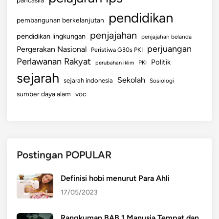
pendidikan
pembangunan berkelanjutan
penjajahan
pendidikan lingkungan
penjajahan belanda
perjuangan
Pergerakan Nasional
Peristiwa G30s PKI
Perlawanan Rakyat
Politik
perubahan iklim
PKI
sejarah
Sekolah
sejarah indonesia
Sosiologi
sumber daya alam
voc
Postingan POPULAR
Definisi hobi menurut Para Ahli
17/05/2023
Rangkuman BAB 1 Manusia Tempat dan