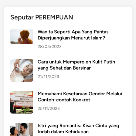
R
,
Seputar PEREMPUAN
B
A
Wanita Seperti Apa Yang Pantas
G
Diperjuangkan Menurut Islam?
I
28/05/2023
A
N
Cara untuk Memperoleh Kulit Putih
P
yang Sehat dan Bersinar
E
N
21/11/2023
T
I
Memahami Kesetaraan Gender Melalui
N
Contoh-contoh Konkret
G
25/11/2023
D
A
Istri yang Romantis: Kisah Cinta yang
R
Indah dalam Kehidupan
I