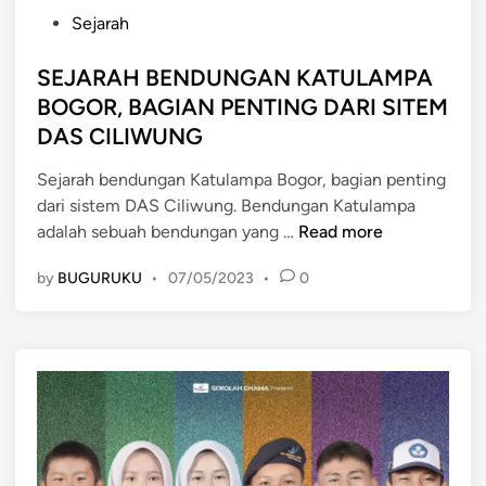
P
Sejarah
o
s
SEJARAH BENDUNGAN KATULAMPA
t
BOGOR, BAGIAN PENTING DARI SITEM
e
DAS CILIWUNG
d
i
Sejarah bendungan Katulampa Bogor, bagian penting
n
dari sistem DAS Ciliwung. Bendungan Katulampa
S
adalah sebuah bendungan yang …
Read more
E
by
BUGURUKU
•
07/05/2023
•
0
J
A
R
A
H
B
E
N