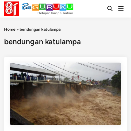
Skip
Mai
to
Open
Men
Search
content
Home
»
bendungan katulampa
bendungan katulampa