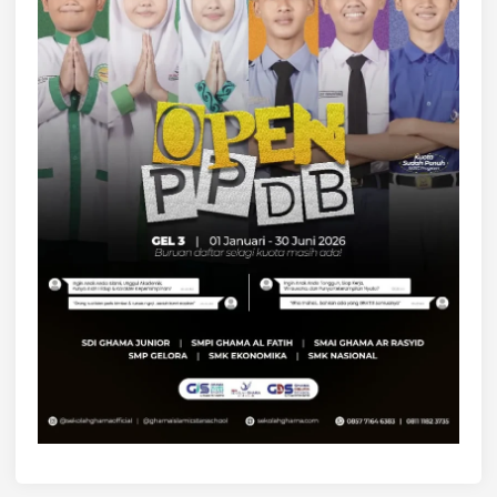
D
U
N
G
A
N
K
A
T
U
L
A
M
P
A
B
O
G
O