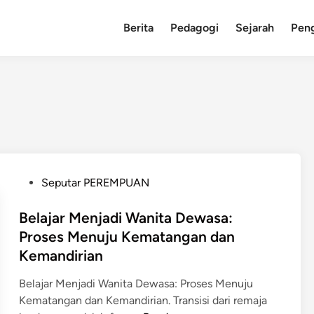
Berita
Pedagogi
Sejarah
Pen
P
Seputar PEREMPUAN
o
s
Belajar Menjadi Wanita Dewasa:
t
Proses Menuju Kematangan dan
e
Kemandirian
d
i
Belajar Menjadi Wanita Dewasa: Proses Menuju
n
Kematangan dan Kemandirian. Transisi dari remaja