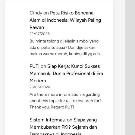
Cindy
on
Peta Risiko Bencana
Alam di Indonesia: Wilayah Paling
Rawan
22/07/2026
Bu minta tolong dijelasin simbol yang
ada di peta itu apaa? Dan dijelaskan
makna warna merah, kuning dll yg ada…
PUTI
on
Siap Kerja: Kunci Sukses
Memasuki Dunia Profesional di Era
Modern
26/05/2026
Are there more information regarding
about this topic for us to research for?
Thank you, Regard PUTI
Sistem Informasi
on
Siapa yang
Membubarkan PKI? Sejarah dan
Dampaknya di Indonesia