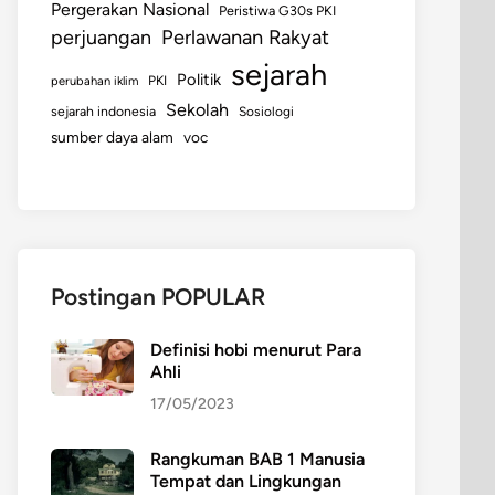
Pergerakan Nasional
Peristiwa G30s PKI
perjuangan
Perlawanan Rakyat
sejarah
Politik
perubahan iklim
PKI
Sekolah
sejarah indonesia
Sosiologi
sumber daya alam
voc
Postingan POPULAR
Definisi hobi menurut Para
Ahli
17/05/2023
Rangkuman BAB 1 Manusia
Tempat dan Lingkungan