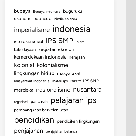
budaya
buguruku
Budaya Indonesia
ekonomi indonesia
hindia belanda
indonesia
imperialisme
IPS SMP
interaksi sosial
islam
kegiatan ekonomi
kebudayaan
kemerdekaan indonesia
kerajaan
kolonial
kolonialisme
lingkungan hidup
masyarakat
materi IPS SMP
masyarakat indonesia
materi ips
nusantara
nasionalisme
merdeka
pelajaran ips
pancasila
organisasi
pembangunan berkelanjutan
pendidikan
pendidikan lingkungan
penjajahan
penjajahan belanda