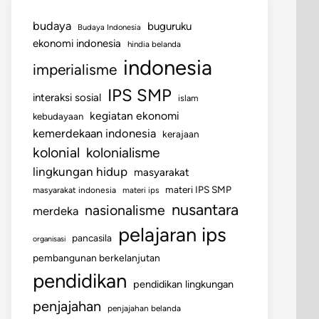
budaya
buguruku
Budaya Indonesia
ekonomi indonesia
hindia belanda
indonesia
imperialisme
IPS SMP
interaksi sosial
islam
kegiatan ekonomi
kebudayaan
kemerdekaan indonesia
kerajaan
kolonial
kolonialisme
lingkungan hidup
masyarakat
materi IPS SMP
masyarakat indonesia
materi ips
nusantara
nasionalisme
merdeka
pelajaran ips
pancasila
organisasi
pembangunan berkelanjutan
pendidikan
pendidikan lingkungan
penjajahan
penjajahan belanda