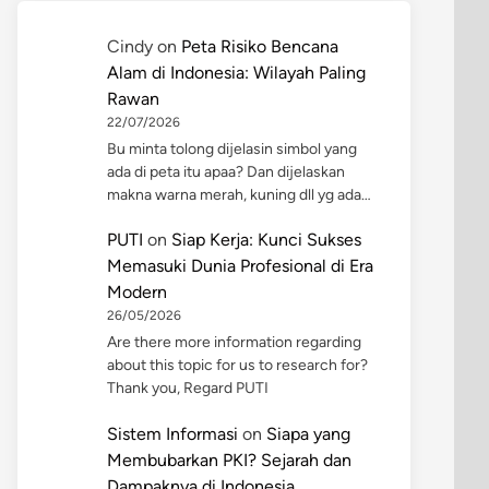
Cindy
on
Peta Risiko Bencana
Alam di Indonesia: Wilayah Paling
Rawan
22/07/2026
Bu minta tolong dijelasin simbol yang
ada di peta itu apaa? Dan dijelaskan
makna warna merah, kuning dll yg ada…
PUTI
on
Siap Kerja: Kunci Sukses
Memasuki Dunia Profesional di Era
Modern
26/05/2026
Are there more information regarding
about this topic for us to research for?
Thank you, Regard PUTI
Sistem Informasi
on
Siapa yang
Membubarkan PKI? Sejarah dan
Dampaknya di Indonesia