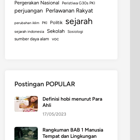
Pergerakan Nasional
Peristiwa G30s PKI
perjuangan
Perlawanan Rakyat
sejarah
Politik
perubahan iklim
PKI
Sekolah
sejarah indonesia
Sosiologi
sumber daya alam
voc
Postingan POPULAR
Definisi hobi menurut Para
Ahli
17/05/2023
Rangkuman BAB 1 Manusia
Tempat dan Lingkungan