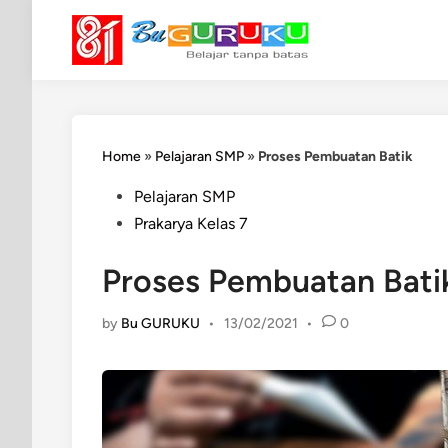
Skip
to
content
Home
»
Pelajaran SMP
»
Proses Pembuatan Batik
Posted
Pelajaran SMP
in
Prakarya Kelas 7
Proses Pembuatan Bati
by
Bu GURUKU
•
13/02/2021
•
0