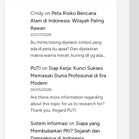
Cindy
on
Peta Risiko Bencana
Alam di Indonesia: Wilayah Paling
Rawan
22/07/2026
Bu minta tolong dijelasin simbol yang
ada di peta itu apaa? Dan dijelaskan
makna warna merah, kuning dll yg ada…
PUTI
on
Siap Kerja: Kunci Sukses
Memasuki Dunia Profesional di Era
Modern
26/05/2026
Are there more information regarding
about this topic for us to research for?
Thank you, Regard PUTI
Sistem Informasi
on
Siapa yang
Membubarkan PKI? Sejarah dan
Dampaknya di Indonesia