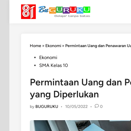
Skip
to
content
Home
»
Ekonomi
»
Permintaan Uang dan Penawaran Ua
Posted
Ekonomi
in
SMA Kelas 10
Permintaan Uang dan 
yang Diperlukan
by
BUGURUKU
•
10/05/2022
•
0