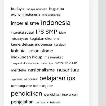
budaya
buguruku
Budaya Indonesia
ekonomi indonesia
hindia belanda
indonesia
imperialisme
IPS SMP
interaksi sosial
islam
kegiatan ekonomi
kebudayaan
kemerdekaan indonesia
kerajaan
kolonial
kolonialisme
lingkungan hidup
masyarakat
materi IPS SMP
masyarakat indonesia
materi ips
nusantara
nasionalisme
merdeka
pelajaran ips
pancasila
organisasi
pembangunan berkelanjutan
pendidikan
pendidikan lingkungan
penjajahan
penjajahan belanda