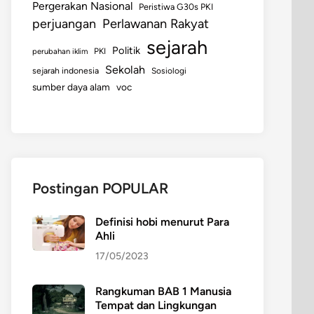
Pergerakan Nasional
Peristiwa G30s PKI
perjuangan
Perlawanan Rakyat
sejarah
Politik
perubahan iklim
PKI
Sekolah
sejarah indonesia
Sosiologi
sumber daya alam
voc
Postingan POPULAR
Definisi hobi menurut Para
Ahli
17/05/2023
Rangkuman BAB 1 Manusia
Tempat dan Lingkungan