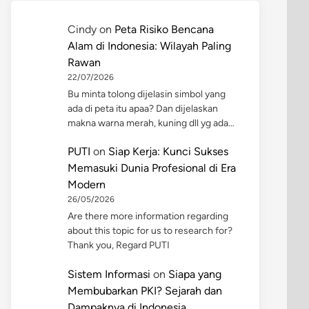
Cindy
on
Peta Risiko Bencana
Alam di Indonesia: Wilayah Paling
Rawan
22/07/2026
Bu minta tolong dijelasin simbol yang
ada di peta itu apaa? Dan dijelaskan
makna warna merah, kuning dll yg ada…
PUTI
on
Siap Kerja: Kunci Sukses
Memasuki Dunia Profesional di Era
Modern
26/05/2026
Are there more information regarding
about this topic for us to research for?
Thank you, Regard PUTI
Sistem Informasi
on
Siapa yang
Membubarkan PKI? Sejarah dan
Dampaknya di Indonesia