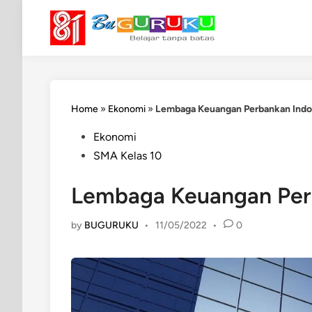
Skip
to
content
Home
»
Ekonomi
»
Lembaga Keuangan Perbankan Indo
Posted
Ekonomi
in
SMA Kelas 10
Lembaga Keuangan Per
by
BUGURUKU
•
11/05/2022
•
0