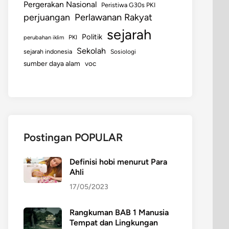
Pergerakan Nasional
Peristiwa G30s PKI
perjuangan
Perlawanan Rakyat
sejarah
Politik
perubahan iklim
PKI
Sekolah
sejarah indonesia
Sosiologi
sumber daya alam
voc
Postingan POPULAR
Definisi hobi menurut Para
Ahli
17/05/2023
Rangkuman BAB 1 Manusia
Tempat dan Lingkungan