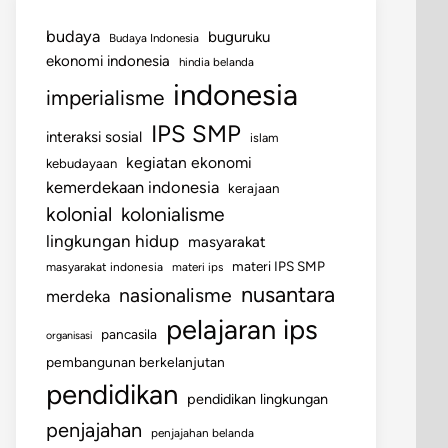
budaya
buguruku
Budaya Indonesia
ekonomi indonesia
hindia belanda
indonesia
imperialisme
IPS SMP
interaksi sosial
islam
kegiatan ekonomi
kebudayaan
kemerdekaan indonesia
kerajaan
kolonial
kolonialisme
lingkungan hidup
masyarakat
materi IPS SMP
masyarakat indonesia
materi ips
nusantara
nasionalisme
merdeka
pelajaran ips
pancasila
organisasi
pembangunan berkelanjutan
pendidikan
pendidikan lingkungan
penjajahan
penjajahan belanda