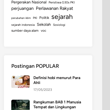
Pergerakan Nasional
Peristiwa G30s PKI
perjuangan
Perlawanan Rakyat
sejarah
Politik
perubahan iklim
PKI
Sekolah
sejarah indonesia
Sosiologi
sumber daya alam
voc
Postingan POPULAR
Definisi hobi menurut Para
Ahli
17/05/2023
Rangkuman BAB 1 Manusia
Tempat dan Lingkungan