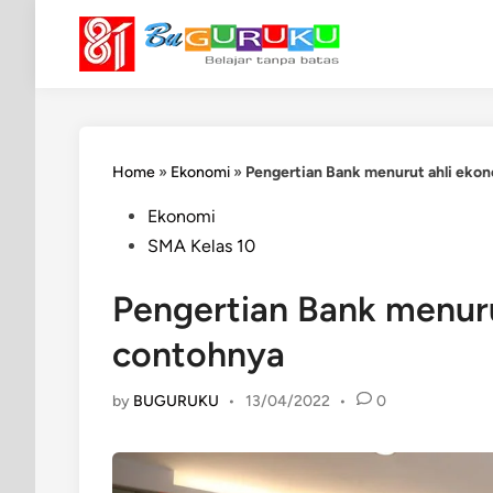
Skip
to
content
Home
»
Ekonomi
»
Pengertian Bank menurut ahli eko
Posted
Ekonomi
in
SMA Kelas 10
Pengertian Bank menuru
contohnya
by
BUGURUKU
•
13/04/2022
•
0