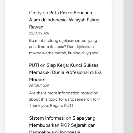
Cindy
on
Peta Risiko Bencana
Alam di Indonesia: Wilayah Paling
Rawan
22/07/2026
Bu minta tolong dijelasin simbol yang
ada di peta itu apaa? Dan dijelaskan
makna warna merah, kuning dll yg ada…
PUTI
on
Siap Kerja: Kunci Sukses
Memasuki Dunia Profesional di Era
Modern
26/05/2026
Are there more information regarding
about this topic for us to research for?
Thank you, Regard PUTI
Sistem Informasi
on
Siapa yang
Membubarkan PKI? Sejarah dan
Dampaknya di Indonesia