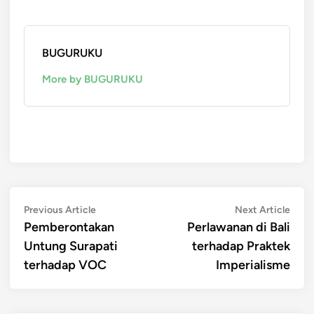
BUGURUKU
More by BUGURUKU
Post
Previous
Next
Previous Article
Next Article
article:
artic
Pemberontakan
Perlawanan di Bali
navigation
Untung Surapati
terhadap Praktek
terhadap VOC
Imperialisme