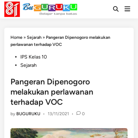
Skip
Mai
to
Open
Men
Search
content
Home
»
Sejarah
»
Pangeran Dipenogoro melakukan
perlawanan terhadap VOC
Posted
IPS Kelas 10
in
Sejarah
Pangeran Dipenogoro
melakukan perlawanan
terhadap VOC
by
BUGURUKU
•
13/11/2021
•
0