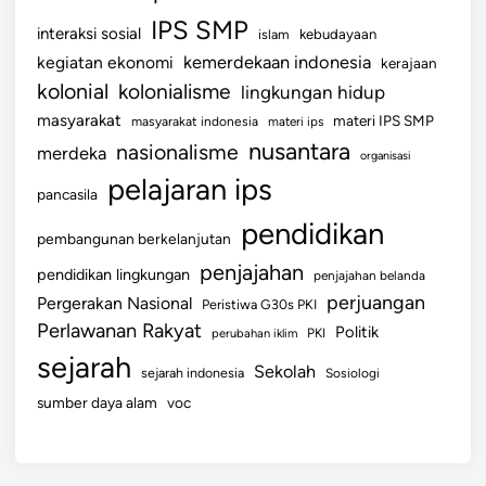
IPS SMP
interaksi sosial
islam
kebudayaan
kemerdekaan indonesia
kegiatan ekonomi
kerajaan
kolonial
kolonialisme
lingkungan hidup
masyarakat
materi IPS SMP
masyarakat indonesia
materi ips
nusantara
nasionalisme
merdeka
organisasi
pelajaran ips
pancasila
pendidikan
pembangunan berkelanjutan
penjajahan
pendidikan lingkungan
penjajahan belanda
perjuangan
Pergerakan Nasional
Peristiwa G30s PKI
Perlawanan Rakyat
Politik
perubahan iklim
PKI
sejarah
Sekolah
sejarah indonesia
Sosiologi
sumber daya alam
voc