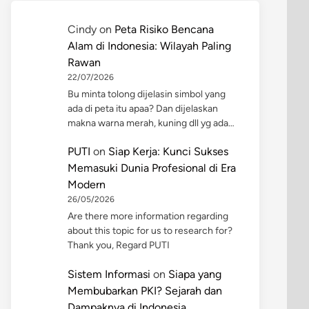
Cindy
on
Peta Risiko Bencana
Alam di Indonesia: Wilayah Paling
Rawan
22/07/2026
Bu minta tolong dijelasin simbol yang
ada di peta itu apaa? Dan dijelaskan
makna warna merah, kuning dll yg ada…
PUTI
on
Siap Kerja: Kunci Sukses
Memasuki Dunia Profesional di Era
Modern
26/05/2026
Are there more information regarding
about this topic for us to research for?
Thank you, Regard PUTI
Sistem Informasi
on
Siapa yang
Membubarkan PKI? Sejarah dan
Dampaknya di Indonesia