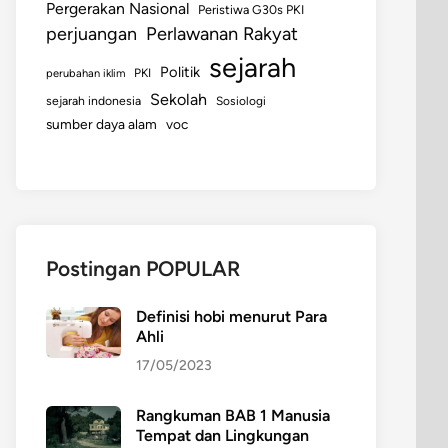
Pergerakan Nasional
Peristiwa G30s PKI
perjuangan
Perlawanan Rakyat
sejarah
Politik
perubahan iklim
PKI
Sekolah
sejarah indonesia
Sosiologi
sumber daya alam
voc
Postingan POPULAR
Definisi hobi menurut Para
Ahli
17/05/2023
Rangkuman BAB 1 Manusia
Tempat dan Lingkungan