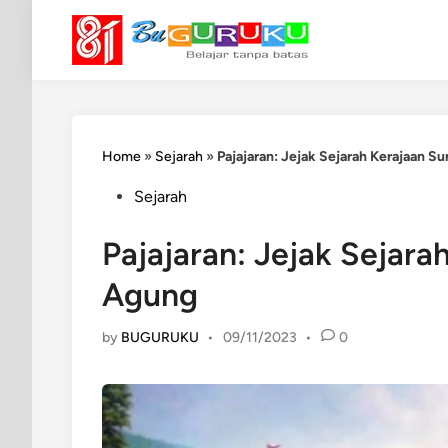
Skip
to
content
Home
»
Sejarah
»
Pajajaran: Jejak Sejarah Kerajaan S
Posted
Sejarah
in
Pajajaran: Jejak Sejar
Agung
by
BUGURUKU
•
09/11/2023
•
0