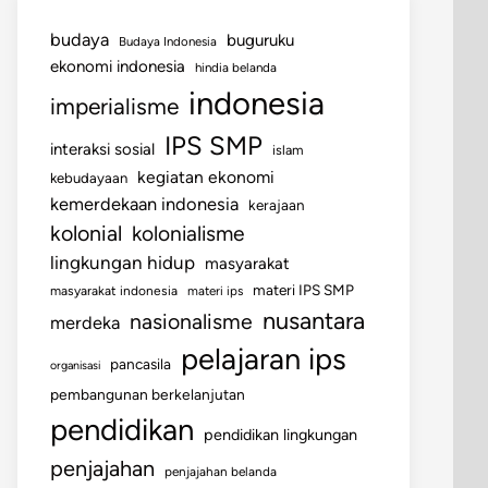
budaya
buguruku
Budaya Indonesia
ekonomi indonesia
hindia belanda
indonesia
imperialisme
IPS SMP
interaksi sosial
islam
kegiatan ekonomi
kebudayaan
kemerdekaan indonesia
kerajaan
kolonial
kolonialisme
lingkungan hidup
masyarakat
materi IPS SMP
masyarakat indonesia
materi ips
nusantara
nasionalisme
merdeka
pelajaran ips
pancasila
organisasi
pembangunan berkelanjutan
pendidikan
pendidikan lingkungan
penjajahan
penjajahan belanda