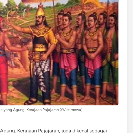
da yang Agung. Kerajaan Pajajaran (ft/istimewa)
Agung. Kerajaan Pajajaran, juga dikenal sebagai