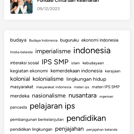
Fondasi Cinta dan Keamanan
09/12/2023
budaya
buguruku
ekonomi indonesia
Budaya Indonesia
indonesia
imperialisme
hindia belanda
IPS SMP
interaksi sosial
islam
kebudayaan
kemerdekaan indonesia
kegiatan ekonomi
kerajaan
kolonial
kolonialisme
lingkungan hidup
masyarakat
materi IPS SMP
masyarakat indonesia
materi ips
nusantara
nasionalisme
merdeka
organisasi
pelajaran ips
pancasila
pendidikan
pembangunan berkelanjutan
penjajahan
pendidikan lingkungan
penjajahan belanda