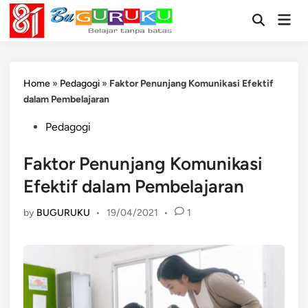
Skip
Mai
to
Open
Men
Search
content
Home
»
Pedagogi
»
Faktor Penunjang Komunikasi Efektif
dalam Pembelajaran
Posted
Pedagogi
in
Faktor Penunjang Komunikasi
Efektif dalam Pembelajaran
by
BUGURUKU
•
19/04/2021
•
1