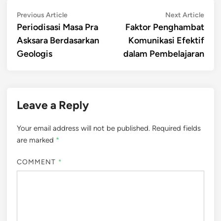
Post
Previous
Next
Previous Article
Next Article
article:
artic
Periodisasi Masa Pra
Faktor Penghambat
navigation
Asksara Berdasarkan
Komunikasi Efektif
Geologis
dalam Pembelajaran
Leave a Reply
Your email address will not be published.
Required fields
are marked
*
COMMENT
*