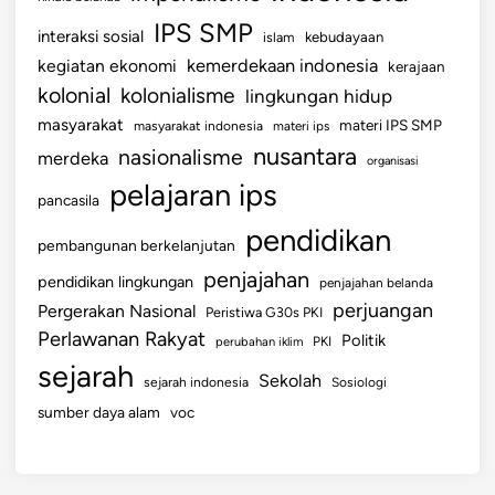
IPS SMP
interaksi sosial
islam
kebudayaan
kemerdekaan indonesia
kegiatan ekonomi
kerajaan
kolonial
kolonialisme
lingkungan hidup
masyarakat
materi IPS SMP
masyarakat indonesia
materi ips
nusantara
nasionalisme
merdeka
organisasi
pelajaran ips
pancasila
pendidikan
pembangunan berkelanjutan
penjajahan
pendidikan lingkungan
penjajahan belanda
perjuangan
Pergerakan Nasional
Peristiwa G30s PKI
Perlawanan Rakyat
Politik
perubahan iklim
PKI
sejarah
Sekolah
sejarah indonesia
Sosiologi
sumber daya alam
voc