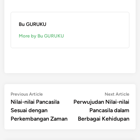
Bu GURUKU
More by Bu GURUKU
Post
Previous
Next
Previous Article
Next Article
article:
artic
Nilai-nilai Pancasila
Perwujudan Nilai-nilai
navigation
Sesuai dengan
Pancasila dalam
Perkembangan Zaman
Berbagai Kehidupan