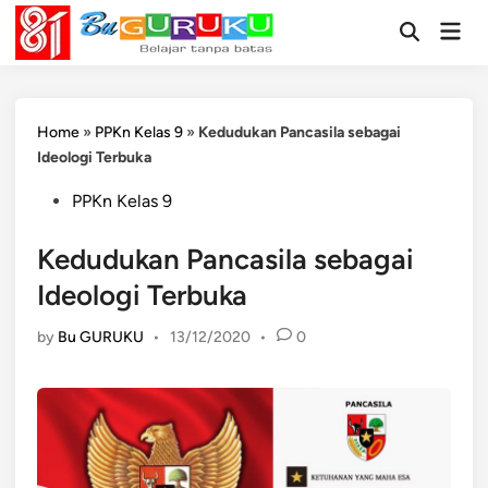
Skip
Mai
to
Open
Men
Search
content
Home
»
PPKn Kelas 9
»
Kedudukan Pancasila sebagai
Ideologi Terbuka
Posted
PPKn Kelas 9
in
Kedudukan Pancasila sebagai
Ideologi Terbuka
by
Bu GURUKU
•
13/12/2020
•
0