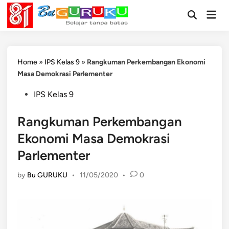
Skip
Mai
to
Open
Men
Search
content
Home
»
IPS Kelas 9
»
Rangkuman Perkembangan Ekonomi
Masa Demokrasi Parlementer
Posted
IPS Kelas 9
in
Rangkuman Perkembangan
Ekonomi Masa Demokrasi
Parlementer
by
Bu GURUKU
•
11/05/2020
•
0