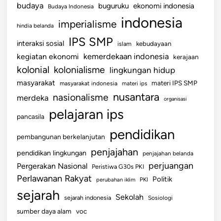
budaya
buguruku
ekonomi indonesia
Budaya Indonesia
indonesia
imperialisme
hindia belanda
IPS SMP
interaksi sosial
islam
kebudayaan
kemerdekaan indonesia
kegiatan ekonomi
kerajaan
kolonial
kolonialisme
lingkungan hidup
masyarakat
materi IPS SMP
masyarakat indonesia
materi ips
nusantara
nasionalisme
merdeka
organisasi
pelajaran ips
pancasila
pendidikan
pembangunan berkelanjutan
penjajahan
pendidikan lingkungan
penjajahan belanda
perjuangan
Pergerakan Nasional
Peristiwa G30s PKI
Perlawanan Rakyat
Politik
perubahan iklim
PKI
sejarah
Sekolah
sejarah indonesia
Sosiologi
sumber daya alam
voc