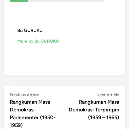
Bu GURUKU
More by Bu GURUKU
Post
Previous
Next
Previous Article
Next Article
article:
artic
Rangkuman Masa
Rangkuman Masa
navigation
Demokrasi
Demokrasi Terpimpin
Parlementer (1950-
(1959 – 1965)
1959)