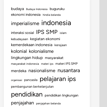
budaya
buguruku
Budaya Indonesia
ekonomi indonesia
hindia belanda
indonesia
imperialisme
IPS SMP
interaksi sosial
islam
kegiatan ekonomi
kebudayaan
kemerdekaan indonesia
kerajaan
kolonial
kolonialisme
lingkungan hidup
masyarakat
materi IPS SMP
masyarakat indonesia
materi ips
nusantara
nasionalisme
merdeka
pelajaran ips
pancasila
organisasi
pembangunan berkelanjutan
pendidikan
pendidikan lingkungan
penjajahan
penjajahan belanda