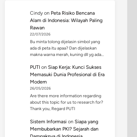
Cindy
on
Peta Risiko Bencana
Alam di Indonesia: Wilayah Paling
Rawan
22/07/2026
Bu minta tolong dijelasin simbol yang
ada di peta itu apaa? Dan dijelaskan
makna warna merah, kuning dll yg ada…
PUTI
on
Siap Kerja: Kunci Sukses
Memasuki Dunia Profesional di Era
Modern
26/05/2026
Are there more information regarding
about this topic for us to research for?
Thank you, Regard PUTI
Sistem Informasi
on
Siapa yang
Membubarkan PKI? Sejarah dan
Dampaknya di Indonesia