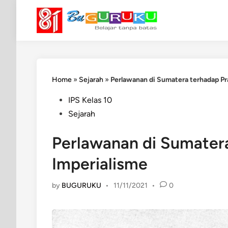
Skip
to
content
Home
»
Sejarah
»
Perlawanan di Sumatera terhadap Pr
Posted
IPS Kelas 10
in
Sejarah
Perlawanan di Sumater
Imperialisme
by
BUGURUKU
•
11/11/2021
•
0