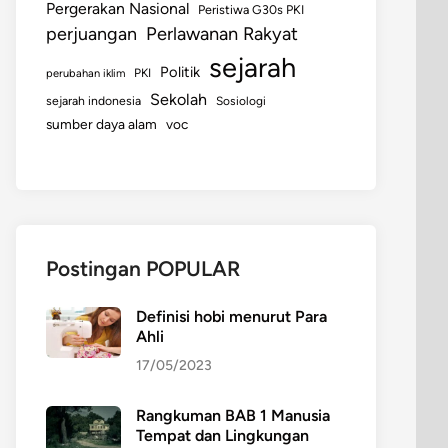
Pergerakan Nasional
Peristiwa G30s PKI
perjuangan
Perlawanan Rakyat
sejarah
Politik
perubahan iklim
PKI
Sekolah
sejarah indonesia
Sosiologi
sumber daya alam
voc
Postingan POPULAR
Definisi hobi menurut Para
Ahli
17/05/2023
Rangkuman BAB 1 Manusia
Tempat dan Lingkungan