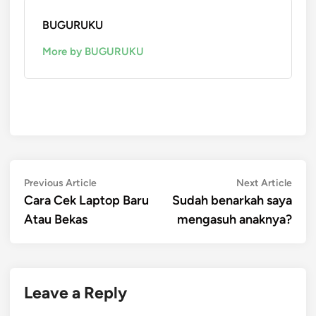
BUGURUKU
More by BUGURUKU
Post
Previous
Next
Previous Article
Next Article
article:
artic
Cara Cek Laptop Baru
Sudah benarkah saya
navigation
Atau Bekas
mengasuh anaknya?
Leave a Reply