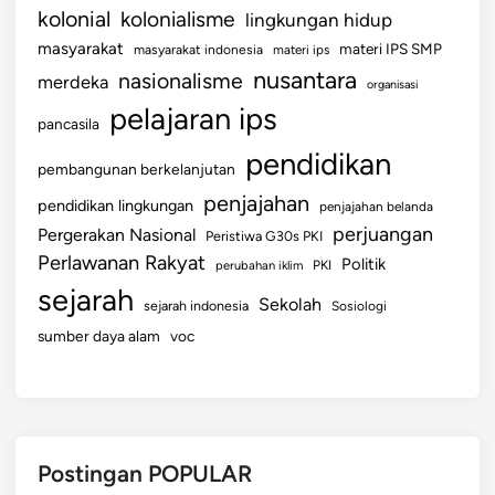
kolonial
kolonialisme
lingkungan hidup
masyarakat
materi IPS SMP
masyarakat indonesia
materi ips
nusantara
nasionalisme
merdeka
organisasi
pelajaran ips
pancasila
pendidikan
pembangunan berkelanjutan
penjajahan
pendidikan lingkungan
penjajahan belanda
perjuangan
Pergerakan Nasional
Peristiwa G30s PKI
Perlawanan Rakyat
Politik
perubahan iklim
PKI
sejarah
Sekolah
sejarah indonesia
Sosiologi
sumber daya alam
voc
Postingan POPULAR