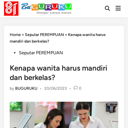
Skip
Mai
to
Open
Men
Search
content
Home
»
Seputar PEREMPUAN
»
Kenapa wanita harus
mandiri dan berkelas?
Posted
Seputar PEREMPUAN
in
Kenapa wanita harus mandiri
dan berkelas?
by
BUGURUKU
•
20/06/2023
•
0